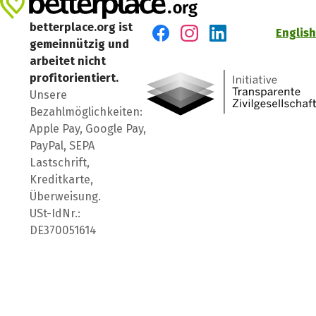
betterplace.org ist
English
gemeinnützig und
Besuch' uns auf Facebook
Besuch' uns auf Instagr
Besuch' uns auf Lin
arbeitet nicht
profitorientiert.
Unsere
Bezahlmöglichkeiten:
Apple Pay, Google Pay,
PayPal, SEPA
Lastschrift,
Kreditkarte,
Überweisung.
USt-IdNr.:
DE370051614