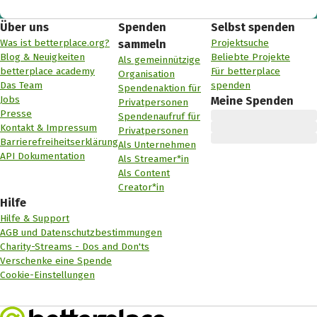
Über uns
Spenden
Selbst spenden
Was ist betterplace.org?
Projektsuche
sammeln
Blog & Neuigkeiten
Beliebte Projekte
Als gemeinnützige
betterplace academy
Für betterplace
Organisation
Das Team
spenden
Spendenaktion für
Jobs
Meine Spenden
Privatpersonen
Presse
Spendenaufruf für
Kontakt & Impressum
Privatpersonen
Barrierefreiheitserklärung
Als Unternehmen
API Dokumentation
Als Streamer*in
Als Content
Creator*in
Hilfe
Hilfe & Support
AGB und Datenschutzbestimmungen
Charity-Streams - Dos and Don'ts
Verschenke eine Spende
Cookie-Einstellungen