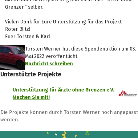
Grenzen" selber.
Vielen Dank für Eure Unterstützung für das Projekt
Roter Blitz!
Euer Torsten & Karl
Torsten Werner hat diese Spendenaktion am 03.
Mai 2022 veröffentlicht.
Nachricht schreiben
Unterstützte Projekte
Teile die Spendenaktion
Hilf mit noch mehr Spenden zu sammeln!
Unterstützung für Ärzte ohne Grenzen e.V. -
Machen Sie mit!
Facebook
WhatsApp
Messenger
L
Die Projekte können durch Torsten Werner noch angepasst
k
werden.