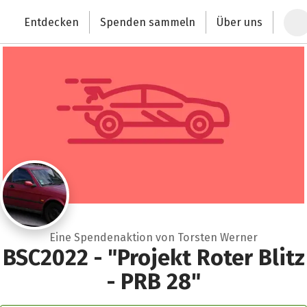
Zum Hauptinhalt springen
Erklärung zur Barrierefreiheit anzeigen
Entdecken
Spenden sammeln
Über uns
Deutschlands größte Spendenplattform
Eine Spendenaktion von Torsten Werner
BSC2022 - "Projekt Roter Blitz
- PRB 28"