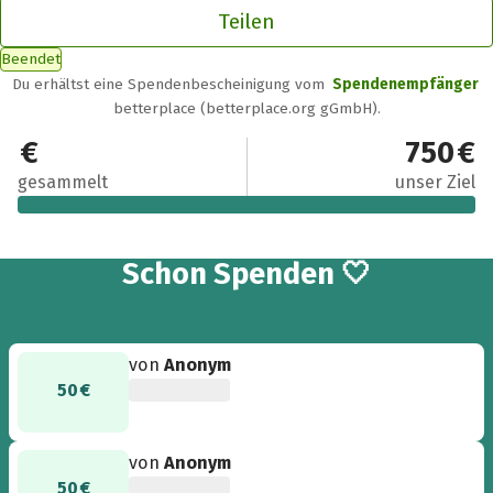
Teilen
Beendet
Du erhältst eine Spendenbescheinigung vom
Spendenempfänger
betterplace (betterplace.org gGmbH).
1.500 €
750 €
gesammelt
unser Ziel
17
Schon
Spenden 🤍
von
Anonym
50 €
von
Anonym
50 €