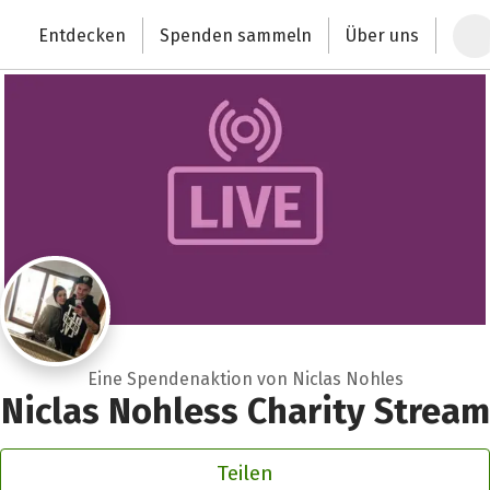
Zum Hauptinhalt springen
Erklärung zur Barrierefreiheit anzeigen
Entdecken
Spenden sammeln
Über uns
Deutschlands größte Spendenplattform
Eine Spendenaktion von Niclas Nohles
Niclas Nohless Charity Stream
Teilen