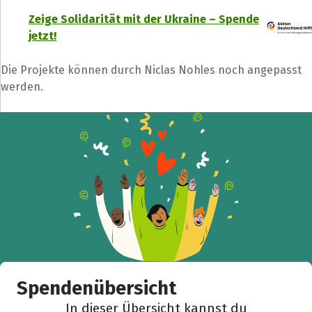
Zeige Solidarität mit der Ukraine – Spende
jetzt!
Die Projekte können durch Niclas Nohles noch angepasst
Teile die Spendenaktion
werden.
Hilf mit noch mehr Spenden zu sammeln!
Facebook
WhatsApp
Messenger
L
k
Spendenübersicht
In dieser Übersicht kannst du