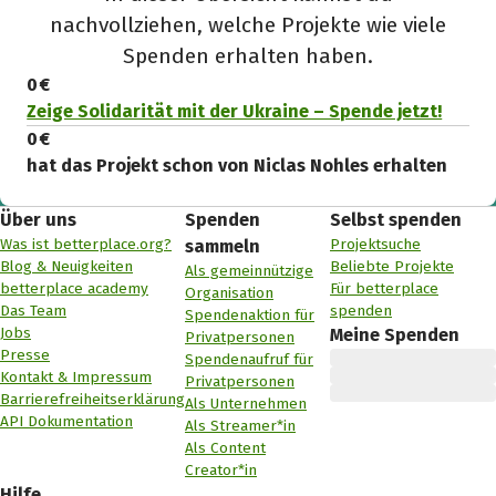
nachvollziehen, welche Projekte wie viele
Spenden erhalten haben.
0 €
Zeige Solidarität mit der Ukraine – Spende jetzt!
0 €
hat das Projekt schon von Niclas Nohles erhalten
Über uns
Spenden
Selbst spenden
Was ist betterplace.org?
Projektsuche
sammeln
Blog & Neuigkeiten
Beliebte Projekte
Als gemeinnützige
betterplace academy
Für betterplace
Organisation
Das Team
spenden
Spendenaktion für
Jobs
Meine Spenden
Privatpersonen
Presse
Spendenaufruf für
Kontakt & Impressum
Privatpersonen
Barrierefreiheitserklärung
Als Unternehmen
API Dokumentation
Als Streamer*in
Als Content
Creator*in
Hilfe