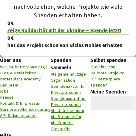
nachvollziehen, welche Projekte wie viele
Spenden erhalten haben.
0 €
Zeige Solidarität mit der Ukraine – Spende jetzt!
0 €
hat das Projekt schon von Niclas Nohles erhalten
Über uns
Spenden
Selbst spenden
Was ist betterplace.org?
Projektsuche
sammeln
Blog & Neuigkeiten
Beliebte Projekte
Als gemeinnützige
betterplace academy
Für betterplace
Organisation
Das Team
spenden
Spendenaktion für
Jobs
Meine Spenden
Privatpersonen
Presse
Spendenaufruf für
Kontakt & Impressum
Privatpersonen
Barrierefreiheitserklärung
Als Unternehmen
API Dokumentation
Als Streamer*in
Als Content
Creator*in
Hilfe