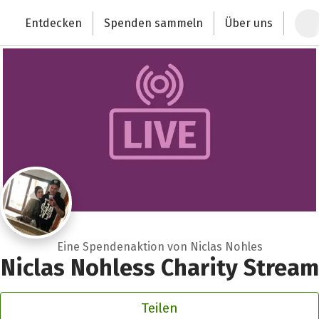
Zum Hauptinhalt springen
Erklärung zur Barrierefreiheit anzeigen
Entdecken
Spenden sammeln
Über uns
Deutschlands größte Spendenplattform
Eine Spendenaktion von Niclas Nohles
Niclas Nohless Charity Stream
Teilen