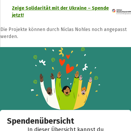
Zeige Solidarität mit der Ukraine – Spende
jetzt!
Die Projekte können durch Niclas Nohles noch angepasst
Teile die Spendenaktion
werden.
Hilf mit noch mehr Spenden zu sammeln!
Facebook
WhatsApp
Messenger
L
k
Spendenübersicht
In dieser Übersicht kannst du