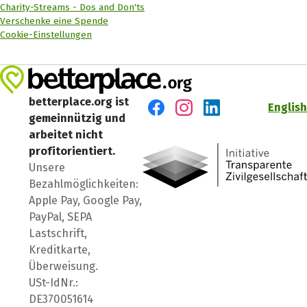
Charity-Streams - Dos and Don'ts
Verschenke eine Spende
Cookie-Einstellungen
betterplace.org ist
English
gemeinnützig und
Besuch' uns auf Facebook
Besuch' uns auf Instagr
Besuch' uns auf Lin
arbeitet nicht
profitorientiert.
Unsere
Bezahlmöglichkeiten:
Apple Pay, Google Pay,
PayPal, SEPA
Lastschrift,
Kreditkarte,
Überweisung.
USt-IdNr.:
DE370051614