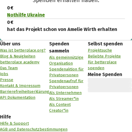
Spenden erhalten haben.
0 €
Nothilfe Ukraine
0 €
hat das Projekt schon von Amelie Wirth erhalten
Über uns
Spenden
Selbst spenden
Was ist betterplace.org?
Projektsuche
sammeln
Blog & Neuigkeiten
Beliebte Projekte
Als gemeinnützige
betterplace academy
Für betterplace
Organisation
Das Team
spenden
Spendenaktion für
Jobs
Meine Spenden
Privatpersonen
Presse
Spendenaufruf für
Kontakt & Impressum
Privatpersonen
Barrierefreiheitserklärung
Als Unternehmen
API Dokumentation
Als Streamer*in
Als Content
Creator*in
Hilfe
Hilfe & Support
AGB und Datenschutzbestimmungen