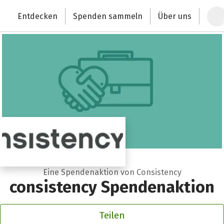
Zum Hauptinhalt springen
Erklärung zur Barrierefreiheit anzeigen
Entdecken
Spenden sammeln
Über uns
Deutschlands größte Spendenplattform
Eine Spendenaktion von Consistency
consistency Spendenaktion
Teilen