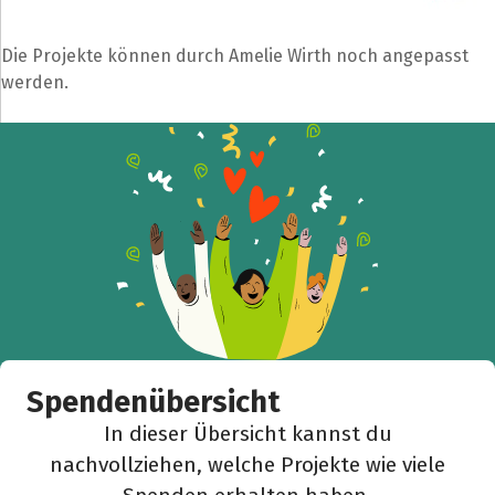
Die Projekte können durch Amelie Wirth noch angepasst
werden.
Teile die Spendenaktion
Hilf mit noch mehr Spenden zu sammeln!
Facebook
WhatsApp
Messenger
L
k
Spendenübersicht
In dieser Übersicht kannst du
nachvollziehen, welche Projekte wie viele