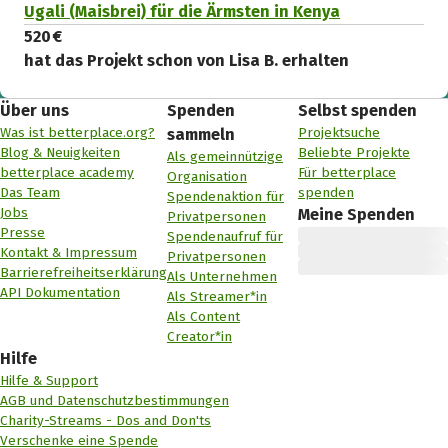
Ugali (Maisbrei) für die Ärmsten in Kenya
520 €
hat das Projekt schon von Lisa B. erhalten
Über uns
Spenden
Selbst spenden
Was ist betterplace.org?
Projektsuche
sammeln
Blog & Neuigkeiten
Beliebte Projekte
Als gemeinnützige
betterplace academy
Für betterplace
Organisation
Das Team
spenden
Spendenaktion für
Jobs
Meine Spenden
Privatpersonen
Presse
Spendenaufruf für
Kontakt & Impressum
Privatpersonen
Barrierefreiheitserklärung
Als Unternehmen
API Dokumentation
Als Streamer*in
Als Content
Creator*in
Hilfe
Hilfe & Support
AGB und Datenschutzbestimmungen
Charity-Streams - Dos and Don'ts
Verschenke eine Spende