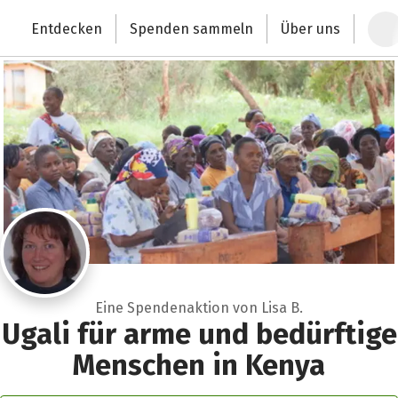
Zum Hauptinhalt springen
Erklärung zur Barrierefreiheit anzeigen
Entdecken
Spenden sammeln
Über uns
Deutschlands größte Spendenplattform
Eine Spendenaktion von Lisa B.
Ugali für arme und bedürftige
Menschen in Kenya