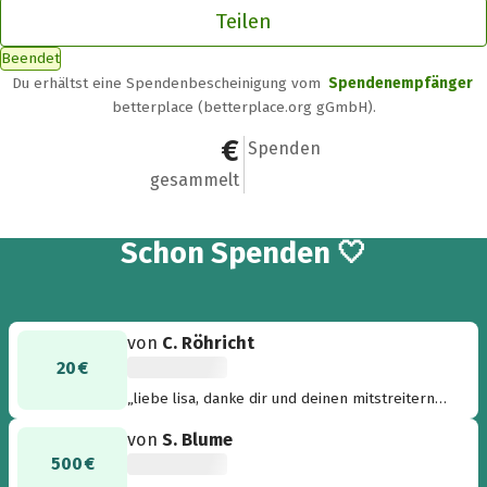
Teilen
Beendet
Du erhältst eine Spendenbescheinigung vom
Spendenempfänger
betterplace (betterplace.org gGmbH).
520 €
2
Spenden
gesammelt
2
Schon
Spenden 🤍
von
C. Röhricht
20 €
„liebe lisa, danke dir und deinen mitstreitern
für diese aktion“
von
S. Blume
500 €