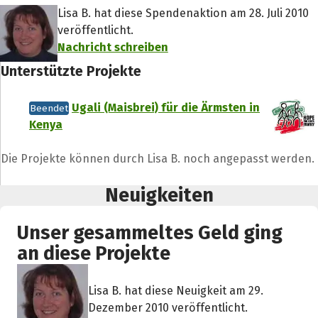
Lisa B. hat diese Spendenaktion am 28. Juli 2010
veröffentlicht.
Nachricht schreiben
Unterstützte Projekte
Ugali (Maisbrei) für die Ärmsten in
Beendet
Kenya
Die Projekte können durch Lisa B. noch angepasst werden.
Neuigkeiten
Unser gesammeltes Geld ging
an diese Projekte
Teile die Spendenaktion
Lisa B. hat diese Neuigkeit am 29.
Hilf mit noch mehr Spenden zu sammeln!
Dezember 2010 veröffentlicht.