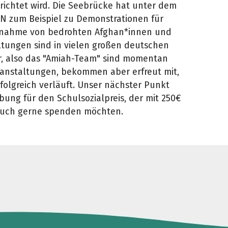
richtet wird. Die Seebrücke hat unter dem
zum Beispiel zu Demonstrationen für
fnahme von bedrohten Afghan*innen und
ltungen sind in vielen großen deutschen
ir, also das "Amiah-Team" sind momentan
ranstaltungen, bekommen aber erfreut mit,
rfolgreich verläuft. Unser nächster Punkt
rbung für den Schulsozialpreis, der mit 250€
Teile die Spendenaktion
ir auch gerne spenden möchten.
Hilf mit noch mehr Spenden zu sammeln!
Facebook
WhatsApp
Messenger
Link kopieren