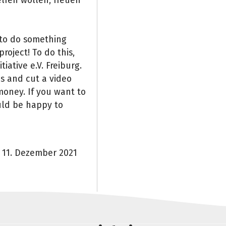
 to do something
roject! To do this,
ative e.V. Freiburg.
es and cut a video
money. If you want to
uld be happy to
 11. Dezember 2021