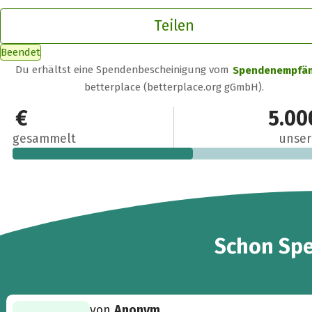
Teilen
Beendet
Du erhältst eine Spendenbescheinigung vom
Spendenempfä
betterplace (betterplace.org gGmbH).
2.810 €
5.00
gesammelt
unser
34
Schon
Sp
von
Anonym