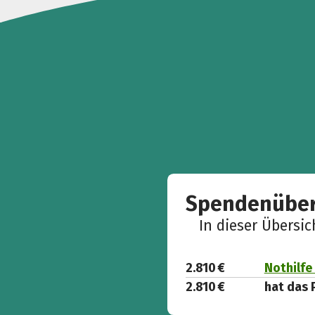
Spendenüber
In dieser Übersi
2.810 €
Nothilfe
2.810 €
hat das 