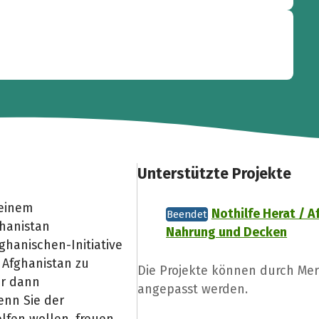
Unterstützte Projekte
 einem
Nothilfe Herat / A
Beendet
ghanistan
Nahrung und Decken
hanischen-Initiative
 Afghanistan zu
Die Projekte können durch Me
ir dann
angepasst werden.
enn Sie der
lfen wollen, freuen