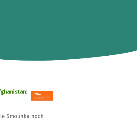
fghanistan:
rle Smolinka noch