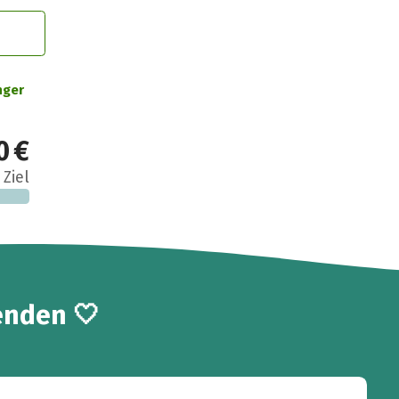
nger
0 €
 Ziel
enden 🤍