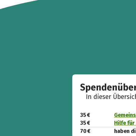
Spendenüber
In dieser Übersi
35 €
Gemeins
35 €
Hilfe fü
70 €
haben di