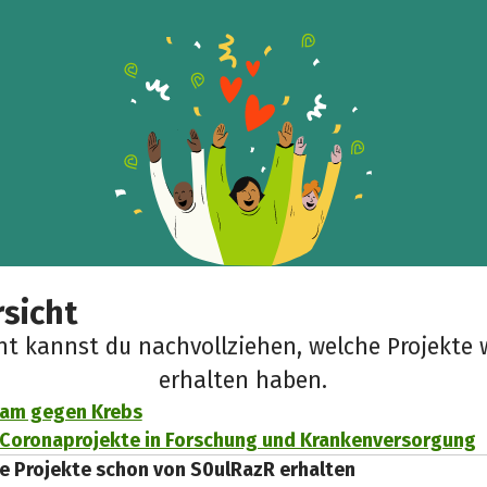
Teile die Spendenaktion
Hilf mit noch mehr Spenden zu sammeln!
Facebook
WhatsApp
Messenger
Link kopieren
sicht
cht kannst du nachvollziehen, welche Projekte 
erhalten haben.
am gegen Krebs
r Coronaprojekte in Forschung und Krankenversorgung
e Projekte schon von S0ulRazR erhalten