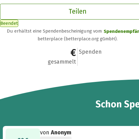
Teilen
Beendet
Du erhältst eine Spendenbescheinigung vom
Spendenempfä
betterplace (betterplace.org gGmbH).
70 €
3
Spenden
gesammelt
3
Schon
Sp
von
Anonym