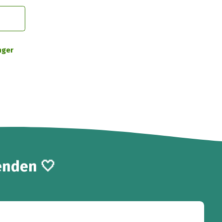
nger
enden 🤍