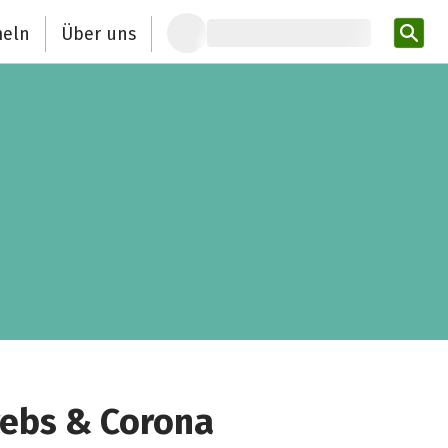
eln
Über uns
Pro
ebs & Corona