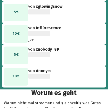
von
xglowingsnow
5 €
von
Infl0rescence
10 €
„<3“
von
xnobody_99
5 €
von
Anonym
10 €
Worum es geht
Warum nicht mal streamen und gleichzeitig was Gutes