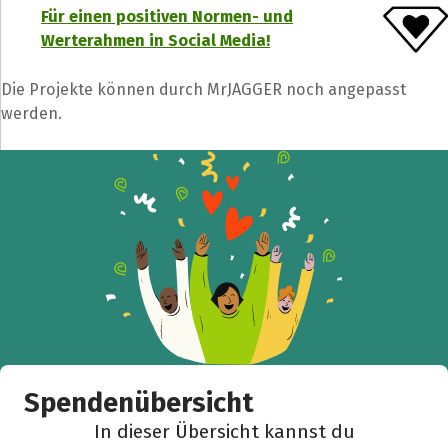
Für einen positiven Normen- und
Teile die Spendenaktion
Werterahmen in Social Media!
Hilf mit noch mehr Spenden zu sammeln!
Die Projekte können durch MrJAGGER noch angepasst
werden.
Facebook
WhatsApp
Messenger
L
k
Spendenübersicht
In dieser Übersicht kannst du