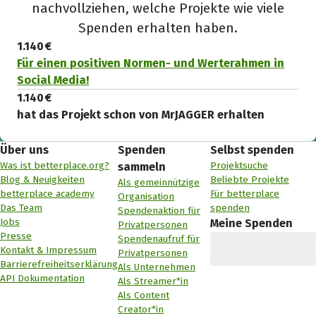
nachvollziehen, welche Projekte wie viele
Spenden erhalten haben.
1.140 €
Für einen positiven Normen- und Werterahmen in
Social Media!
1.140 €
hat das Projekt schon von MrJAGGER erhalten
Über uns
Spenden
Selbst spenden
Was ist betterplace.org?
Projektsuche
sammeln
Blog & Neuigkeiten
Beliebte Projekte
Als gemeinnützige
betterplace academy
Für betterplace
Organisation
Das Team
spenden
Spendenaktion für
Jobs
Meine Spenden
Privatpersonen
Presse
Spendenaufruf für
Kontakt & Impressum
Privatpersonen
Barrierefreiheitserklärung
Als Unternehmen
API Dokumentation
Als Streamer*in
Als Content
Creator*in