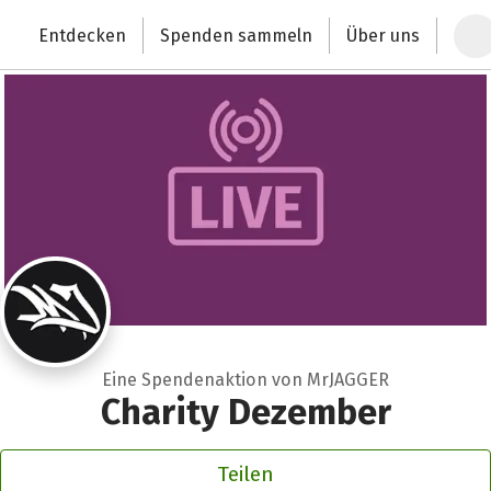
Zum Hauptinhalt springen
Erklärung zur Barrierefreiheit anzeigen
Entdecken
Spenden sammeln
Über uns
Deutschlands größte Spendenplattform
Eine Spendenaktion von MrJAGGER
Charity Dezember
Teilen