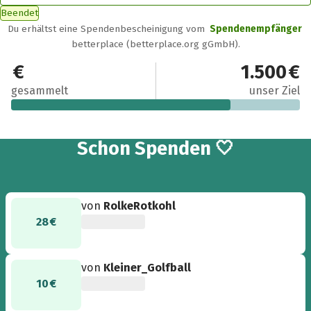
Beendet
Du erhältst eine Spendenbescheinigung vom
Spendenempfänger
betterplace (betterplace.org gGmbH).
1.140 €
1.500 €
gesammelt
unser Ziel
29
Schon
Spenden 🤍
von
RolkeRotkohl
28 €
von
Kleiner_Golfball
10 €