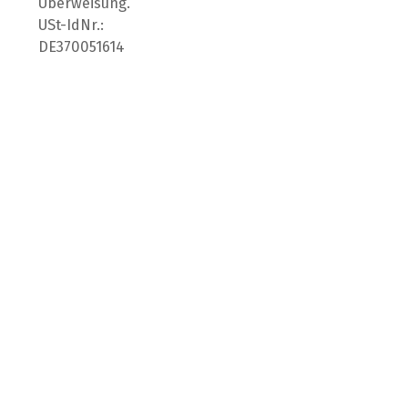
Überweisung.
USt-IdNr.:
DE370051614