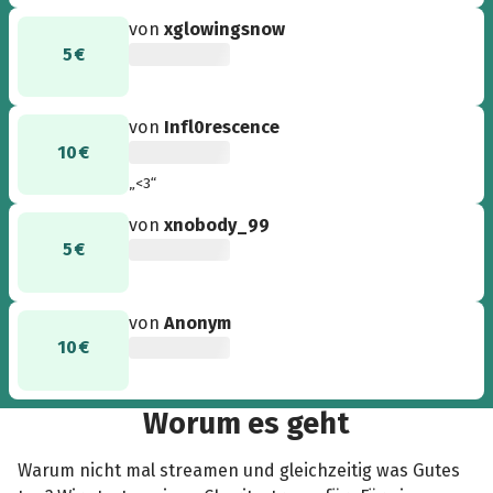
von
xglowingsnow
5 €
von
Infl0rescence
10 €
„<3“
von
xnobody_99
5 €
von
Anonym
10 €
Worum es geht
Warum nicht mal streamen und gleichzeitig was Gutes