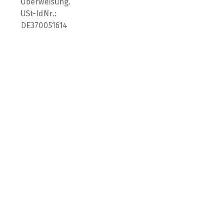
Überweisung.
USt-IdNr.:
DE370051614