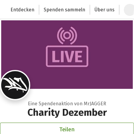
Zum Hauptinhalt springen
Erklärung zur Barrierefreiheit anzeigen
Entdecken
Spenden sammeln
Über uns
Deutschlands größte Spendenplattform
Eine Spendenaktion von MrJAGGER
Charity Dezember
Teilen