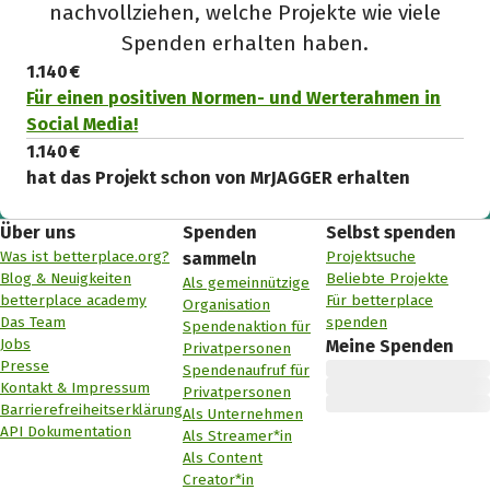
nachvollziehen, welche Projekte wie viele
Spenden erhalten haben.
1.140 €
Für einen positiven Normen- und Werterahmen in
Social Media!
1.140 €
hat das Projekt schon von MrJAGGER erhalten
Über uns
Spenden
Selbst spenden
Was ist betterplace.org?
Projektsuche
sammeln
Blog & Neuigkeiten
Beliebte Projekte
Als gemeinnützige
betterplace academy
Für betterplace
Organisation
Das Team
spenden
Spendenaktion für
Jobs
Meine Spenden
Privatpersonen
Presse
Spendenaufruf für
Kontakt & Impressum
Privatpersonen
Barrierefreiheitserklärung
Als Unternehmen
API Dokumentation
Als Streamer*in
Als Content
Creator*in