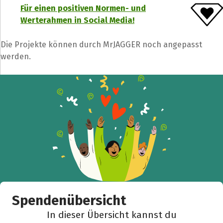
Für einen positiven Normen- und
Teile die Spendenaktion
Werterahmen in Social Media!
Hilf mit noch mehr Spenden zu sammeln!
Die Projekte können durch MrJAGGER noch angepasst
werden.
Facebook
WhatsApp
Messenger
L
k
Spendenübersicht
In dieser Übersicht kannst du