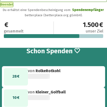
Beendet
Du erhältst eine Spendenbescheinigung vom
Spendenempfänger
betterplace (betterplace.org gGmbH).
1.140 €
1.500 €
gesammelt
unser Ziel
29
Schon
Spenden 🤍
von
RolkeRotkohl
28 €
von
Kleiner_Golfball
10 €