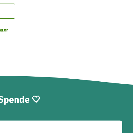
nger
 Spende 🤍