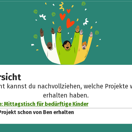
Teile die Spendenaktion
Hilf mit noch mehr Spenden zu sammeln!
Facebook
WhatsApp
Messenger
Link kopieren
sicht
cht kannst du nachvollziehen, welche Projekte 
erhalten haben.
e: Mittagstisch für bedürftige Kinder
Projekt schon von Ben erhalten