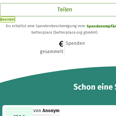
Teilen
Beendet
Du erhältst eine Spendenbescheinigung vom
Spendenempfä
betterplace (betterplace.org gGmbH).
250 €
1
Spenden
gesammelt
Schon eine
von
Anonym