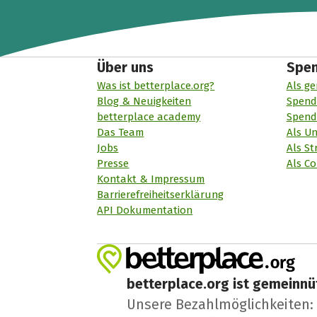
Über uns
Spe
Was ist betterplace.org?
Als ge
Blog & Neuigkeiten
Spend
betterplace academy
Spend
Das Team
Als U
Jobs
Als St
Presse
Als Co
Kontakt & Impressum
Barrierefreiheitserklärung
API Dokumentation
betterplace.org ist gemeinnüt
Unsere Bezahlmöglichkeiten: A