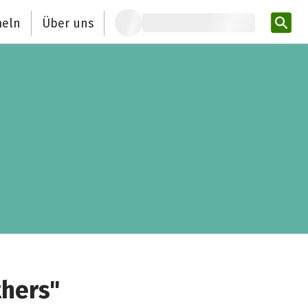
eln
Über uns
Pro
hers"