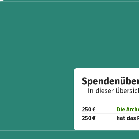
Spendenüber
In dieser Übersi
250 €
Die Arch
250 €
hat das 