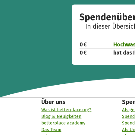
Spendenüber
In dieser Übersi
0 €
Hochwass
0 €
hat das 
Über uns
Spe
Was ist betterplace.org?
Als ge
Blog & Neuigkeiten
Spend
betterplace academy
Spend
Das Team
Als U