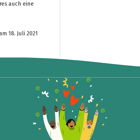
res auch eine
m 18. Juli 2021
Teile die Spendenaktion
Hilf mit noch mehr Spenden zu sammeln!
Facebook
WhatsApp
Messenger
Link kopieren