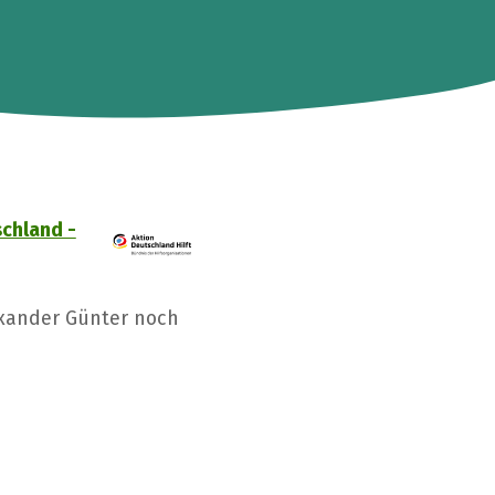
chland -
exander Günter noch