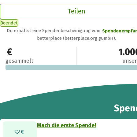
Teilen
Beendet
Du erhältst eine Spendenbescheinigung vom
Spendenempfä
betterplace (betterplace.org gGmbH).
0 €
1.00
gesammelt
unser
Spen
Mach die erste Spende!