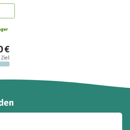
nger
0 €
 Ziel
den