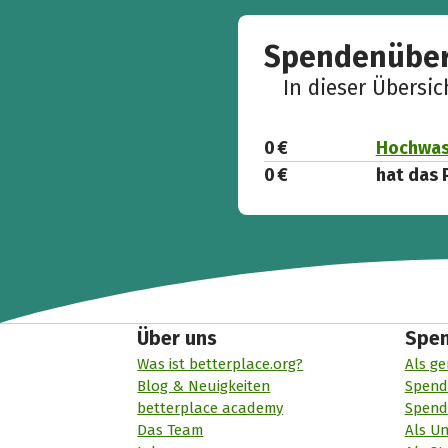
Spendenüber
In dieser Übersi
0 €
Hochwass
0 €
hat das 
Über uns
Spe
Was ist betterplace.org?
Als ge
Blog & Neuigkeiten
Spend
betterplace academy
Spend
Das Team
Als U