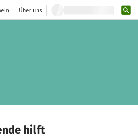
eln
Über uns
Pro
nde hilft