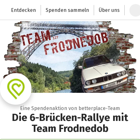
Zum Hauptinhalt springen
Erklärung zur Barrierefreiheit anzeigen
Entdecken
Spenden sammeln
Über uns
Deutschlands größte Spendenplattform
Eine Spendenaktion von betterplace-Team
Die 6-Brücken-Rallye mit
Team Frodnedob