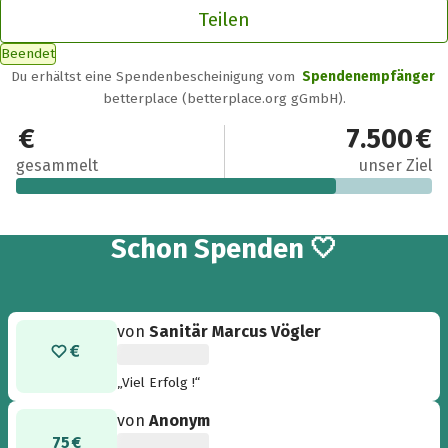
Teilen
Beendet
Du erhältst eine Spendenbescheinigung vom
Spendenempfänger
betterplace (betterplace.org gGmbH).
5.790 €
7.500 €
gesammelt
unser Ziel
30
Schon
Spenden 🤍
von
Sanitär Marcus Vögler
„Viel Erfolg !“
von
Anonym
75 €