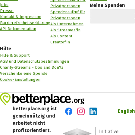
Jobs
Meine Spenden
Privatpersonen
Presse
Spendenaufruf für
Kontakt & Impressum
Privatpersonen
Barrierefreiheitserklärung
Als Unternehmen
API Dokumentation
Als Streamer*in
Als Content
Creator*in
Hilfe
Hilfe & Support
AGB und Datenschutzbestimmungen
Charity-Streams - Dos and Don'ts
Verschenke eine Spende
Cookie-Einstellungen
betterplace.org ist
English
gemeinnützig und
Besuch' uns auf Facebook
Besuch' uns auf Instagr
Besuch' uns auf Lin
arbeitet nicht
profitorientiert.