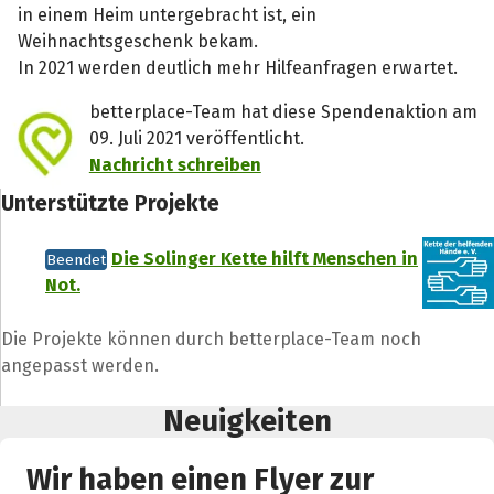
in einem Heim untergebracht ist, ein
Weihnachtsgeschenk bekam.
In 2021 werden deutlich mehr Hilfeanfragen erwartet.
betterplace-Team hat diese Spendenaktion am
09. Juli 2021 veröffentlicht.
Nachricht schreiben
Unterstützte Projekte
Die Solinger Kette hilft Menschen in
Beendet
Not.
Die Projekte können durch betterplace-Team noch
angepasst werden.
Teile die Spendenaktion
Hilf mit noch mehr Spenden zu sammeln!
Neuigkeiten
Wir haben einen Flyer zur
Facebook
WhatsApp
Messenger
L