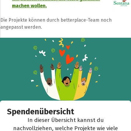
machen wollen.
Die Projekte können durch betterplace-Team noch
angepasst werden.
Teile die Spendenaktion
Hilf mit noch mehr Spenden zu sammeln!
Facebook
WhatsApp
Messenger
L
k
Spendenübersicht
In dieser Übersicht kannst du
nachvollziehen, welche Projekte wie viele