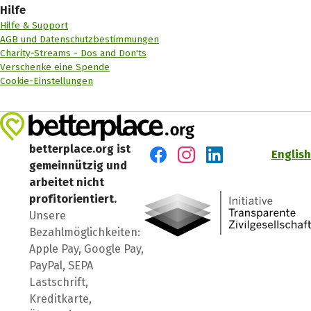
Hilfe
Hilfe & Support
AGB und Datenschutzbestimmungen
Charity-Streams - Dos and Don'ts
Verschenke eine Spende
Cookie-Einstellungen
betterplace.org ist
English
gemeinnützig und
Besuch' uns auf Facebook
Besuch' uns auf Instagr
Besuch' uns auf Lin
arbeitet nicht
profitorientiert.
Unsere
Bezahlmöglichkeiten:
Apple Pay, Google Pay,
PayPal, SEPA
Lastschrift,
Kreditkarte,