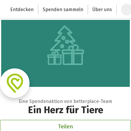
Zum Hauptinhalt springen
Erklärung zur Barrierefreiheit anzeigen
Entdecken
Spenden sammeln
Über uns
Deutschlands größte Spendenplattform
Eine Spendenaktion von betterplace-Team
Ein Herz für Tiere
Teilen