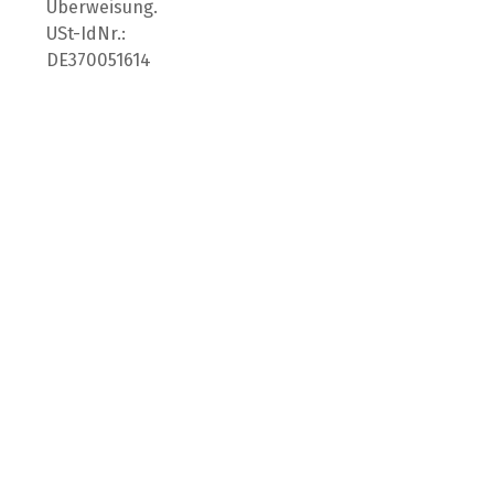
Überweisung.
USt-IdNr.:
DE370051614