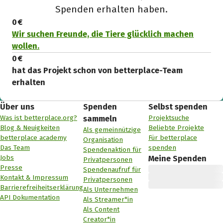
Spenden erhalten haben.
0 €
Wir suchen Freunde, die Tiere glücklich machen
wollen.
0 €
hat das Projekt schon von betterplace-Team
erhalten
Über uns
Spenden
Selbst spenden
Was ist betterplace.org?
Projektsuche
sammeln
Blog & Neuigkeiten
Beliebte Projekte
Als gemeinnützige
betterplace academy
Für betterplace
Organisation
Das Team
spenden
Spendenaktion für
Jobs
Meine Spenden
Privatpersonen
Presse
Spendenaufruf für
Kontakt & Impressum
Privatpersonen
Barrierefreiheitserklärung
Als Unternehmen
API Dokumentation
Als Streamer*in
Als Content
Creator*in