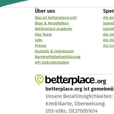
Über uns
Spe
Was ist betterplace.org?
Als ge
Blog & Neuigkeiten
Spend
betterplace academy
Spend
Das Team
Als U
Jobs
Als St
Presse
Als Co
Kontakt & Impressum
Barrierefreiheitserklärung
API Dokumentation
betterplace.org ist gemeinnüt
Unsere Bezahlmöglichkeiten: A
Kreditkarte, Überweisung.
USt-IdNr.: DE370051614