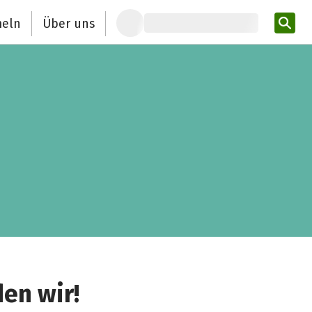
eln
Über uns
Pro
den wir!