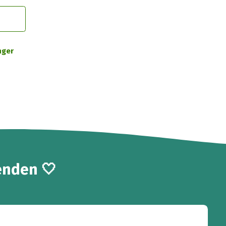
nger
enden 🤍