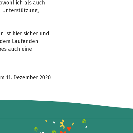
Sowohl ich als auch
 Unterstützung,
 ist hier sicher und
f dem Laufenden
res auch eine
am 11. Dezember 2020
Teile die Spendenaktion
Hilf mit noch mehr Spenden zu sammeln!
Facebook
WhatsApp
Messenger
Link kopieren