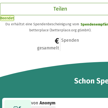
Teilen
Beendet
Du erhältst eine Spendenbescheinigung vom
Spendenempfä
betterplace (betterplace.org gGmbH).
1.200 €
33
Spenden
gesammelt
33
Schon
Sp
von
Anonym