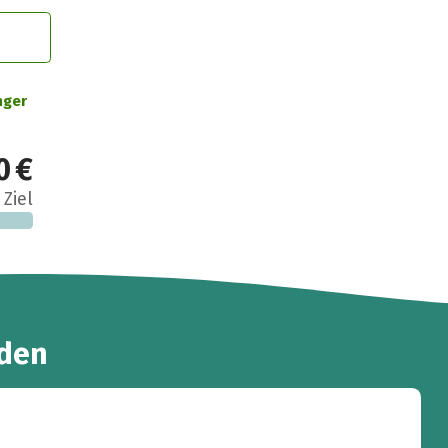
nger
0 €
 Ziel
den