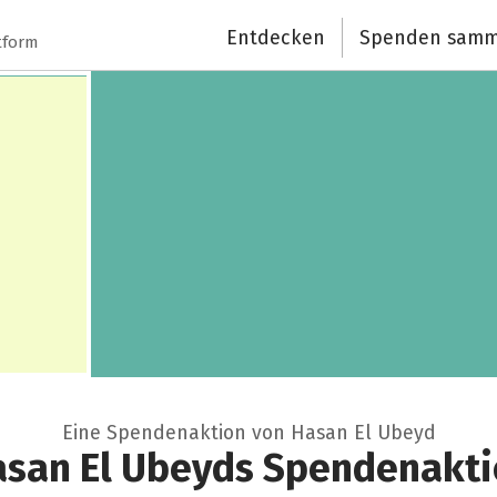
Spendenempfänger
Entdecken
Spenden samm
Schließen
tform
Eine Spendenaktion von Hasan El Ubeyd
san El Ubeyds Spendenakt