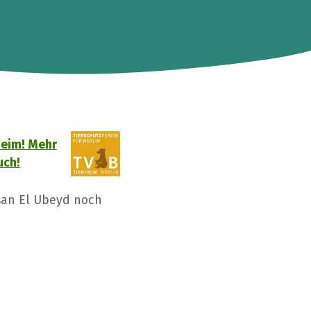
rheim! Mehr
uch!
san El Ubeyd noch