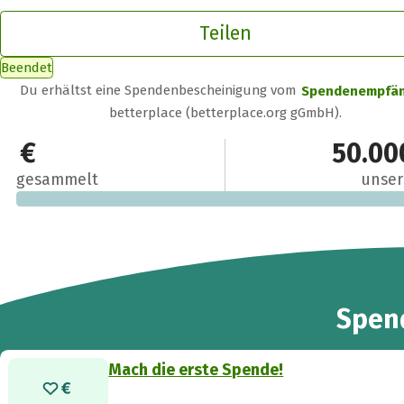
Teilen
Beendet
Du erhältst eine Spendenbescheinigung vom
Spendenempfä
betterplace (betterplace.org gGmbH).
0 €
50.00
gesammelt
unser
Spen
Mach die erste Spende!