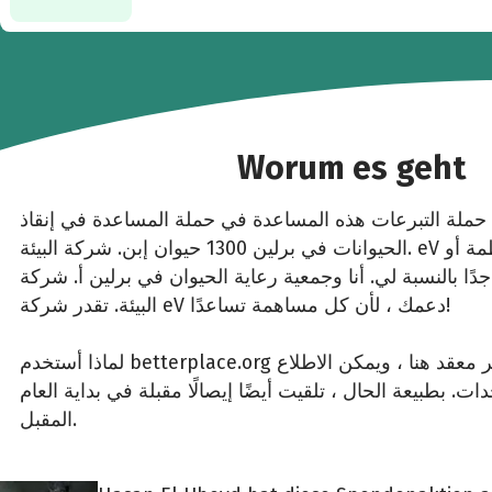
Worum es geht
ًا حملة التبرعات هذه المساعدة في حملة المساعدة في إنقاذ
الحيوانات في برلين 1300 حيوان إبن. شركة البيئة. eV لدعم؟ اخترت هذه المنظمة أو
دًا بالنسبة لي. أنا وجمعية رعاية الحيوان في برلين أ. شركة
البيئة. تقدر شركة eV دعمك ، لأن كل مساهمة تساعدًا!
لماذا أستخدم betterplace.org لهذا؟ التبرع الآمن وغير معقد هنا ، ويمكن الاطلاع
. بطبيعة الحال ، تلقيت أيضًا إيصالًا مقبلة في بداية العام
المقبل.