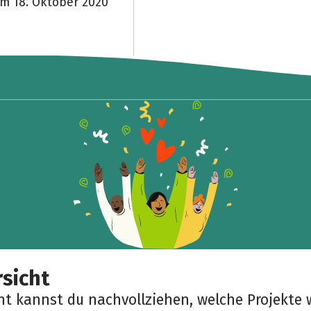
m 18. Oktober 2020
Teile die Spendenaktion
Hilf mit noch mehr Spenden zu sammeln!
Facebook
WhatsApp
Messenger
Link kopieren
sicht
cht kannst du nachvollziehen, welche Projekte 