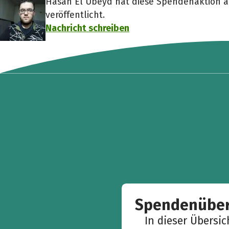
Hasan El Ubeyd hat diese Spendenaktion a
veröffentlicht.
Nachricht schreiben
Spendenüber
In dieser Übersi