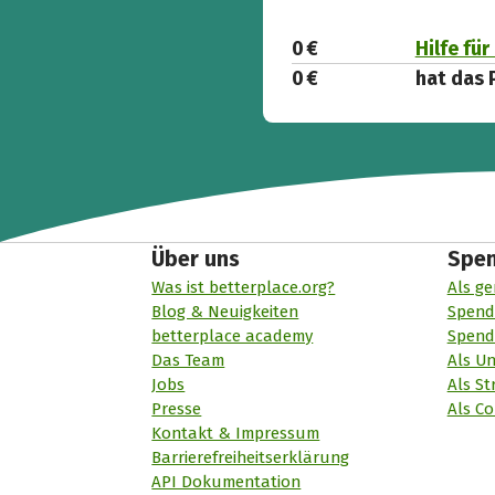
0 €
Hilfe für
0 €
hat das 
Über uns
Spe
Was ist betterplace.org?
Als ge
Blog & Neuigkeiten
Spend
betterplace academy
Spend
Das Team
Als U
Jobs
Als St
Presse
Als Co
Kontakt & Impressum
Barrierefreiheitserklärung
API Dokumentation