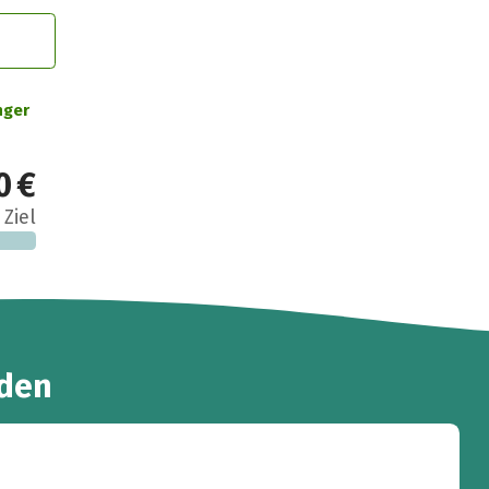
nger
0 €
 Ziel
den