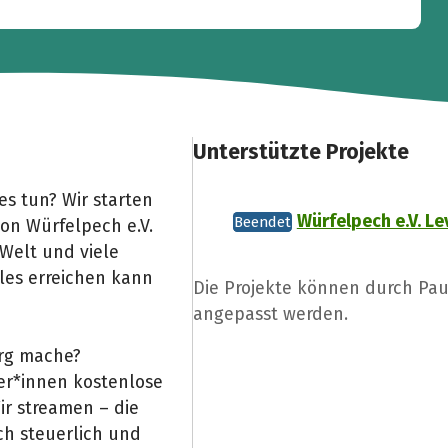
Unterstützte Projekte
s tun? Wir starten
Würfelpech e.V. Le
Beendet
von Würfelpech e.V.
e Welt und viele
les erreichen kann
Die Projekte können durch Pau
angepasst werden.
org mache?
mer*innen kostenlose
r streamen – die
ch steuerlich und