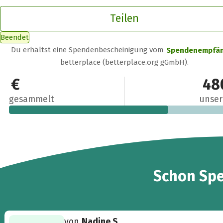
Teilen
Beendet
Du erhältst eine Spendenbescheinigung vom
Spendenempfä
betterplace (betterplace.org gGmbH).
330 €
48
gesammelt
unser
7
Schon
Sp
von
Nadine S.