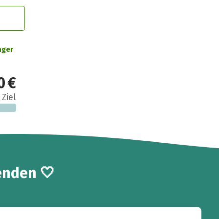
nger
0 €
 Ziel
enden 🤍