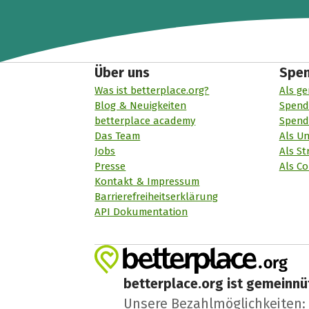
Über uns
Spe
Was ist betterplace.org?
Als ge
Blog & Neuigkeiten
Spend
betterplace academy
Spend
Das Team
Als U
Jobs
Als St
Presse
Als Co
Kontakt & Impressum
Barrierefreiheitserklärung
API Dokumentation
betterplace.org ist gemeinnüt
Unsere Bezahlmöglichkeiten: A