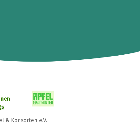
inen
gs
l & Konsorten e.V.