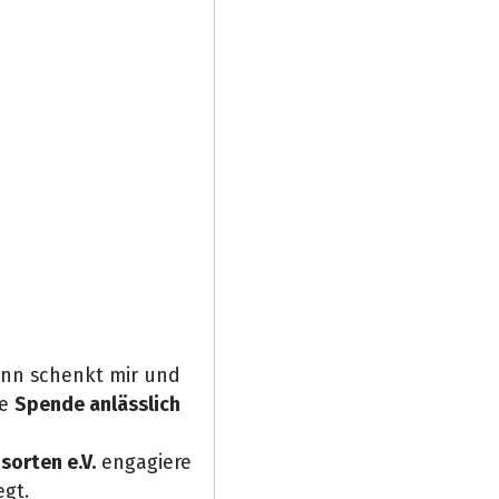
ann schenkt mir und
ne
Spende anlässlich
sorten e.V.
engagiere
egt.