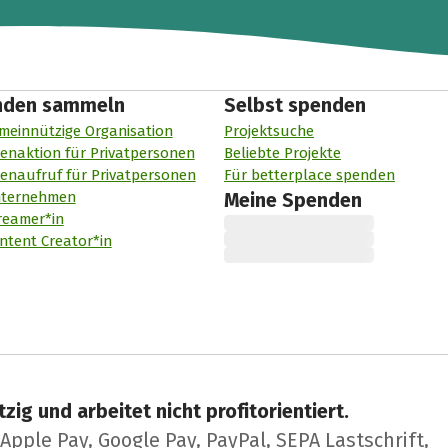
nden sammeln
Selbst spenden
meinnützige Organisation
Projektsuche
enaktion für Privatpersonen
Beliebte Projekte
enaufruf für Privatpersonen
Für betterplace spenden
nternehmen
Meine Spenden
reamer*in
ntent Creator*in
zig und arbeitet nicht profitorientiert.
pple Pay, Google Pay, PayPal, SEPA Lastschrift,