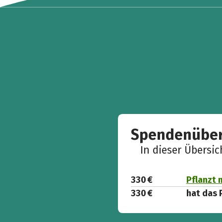
Spendenüber
In dieser Übersi
330 €
Pflanzt 
330 €
hat das 