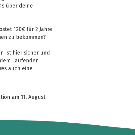
ns über deine
stet 120€ für 2 Jahre
en zu bekommen?
 ist hier sicher und
f dem Laufenden
res auch eine
Teile die Spendenaktion
Hilf mit noch mehr Spenden zu sammeln!
tion am 11. August
Facebook
WhatsApp
Messenger
Link kopieren