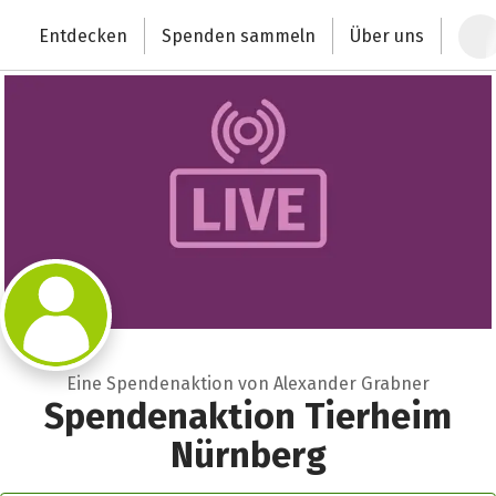
Zum Hauptinhalt springen
Erklärung zur Barrierefreiheit anzeigen
Entdecken
Spenden sammeln
Über uns
Deutschlands größte Spendenplattform
Eine Spendenaktion von Alexander Grabner
Spendenaktion Tierheim
Nürnberg