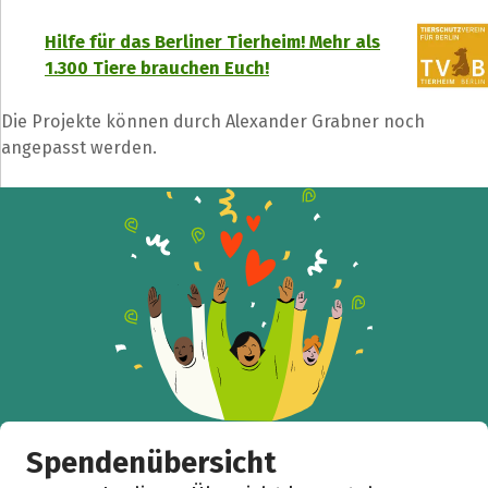
Hilfe für das Berliner Tierheim! Mehr als
1.300 Tiere brauchen Euch!
Die Projekte können durch Alexander Grabner noch
angepasst werden.
Teile die Spendenaktion
Hilf mit noch mehr Spenden zu sammeln!
Facebook
WhatsApp
Messenger
L
k
Spendenübersicht