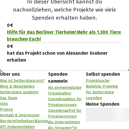
In dieser Übersicht kannst du
nachvollziehen, welche Projekte wie viele
Spenden erhalten haben.
0 €
Hilfe für das Berliner Tierheim! Mehr als 1.300 Tiere
brauchen Euch!
0 €
hat das Projekt schon von Alexander Grabner
erhalten
Über uns
Spenden
Selbst spenden
Was ist betterplace.org?
Projektsuche
sammeln
Blog & Neuigkeiten
Beliebte Projekte
Als gemeinnützige
betterplace academy
Für betterplace
Organisation
Das Team
spenden
Spendenaktion für
Jobs
Meine Spenden
Privatpersonen
Presse
Spendenaufruf für
Kontakt & Impressum
Privatpersonen
Barrierefreiheitserklärung
Als Unternehmen
API Dokumentation
Als Streamer*in