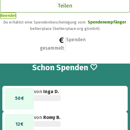
Teilen
Beendet
Du erhältst eine Spendenbescheinigung vom
Spendenempfänger
betterplace (betterplace.org gGmbH).
709,92 €
32
Spenden
gesammelt
32
Schon
Spenden 🤍
von
Inga D.
50 €
von
Romy B.
12 €