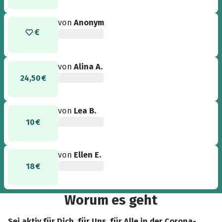
von
Anonym
von
Alina A.
24,50 €
von
Lea B.
10 €
von
Ellen E.
18 €
Worum es geht
Sei aktiv für Dich, für Uns, für Alle in der Corona-