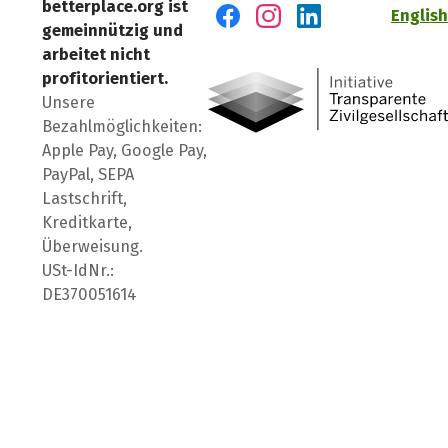
betterplace.org ist
English
gemeinnützig und
Besuch' uns auf Facebook
Besuch' uns auf Instagr
Besuch' uns auf Lin
arbeitet nicht
profitorientiert.
Unsere
Bezahlmöglichkeiten:
Apple Pay, Google Pay,
PayPal, SEPA
Lastschrift,
Kreditkarte,
Überweisung.
USt-IdNr.:
DE370051614