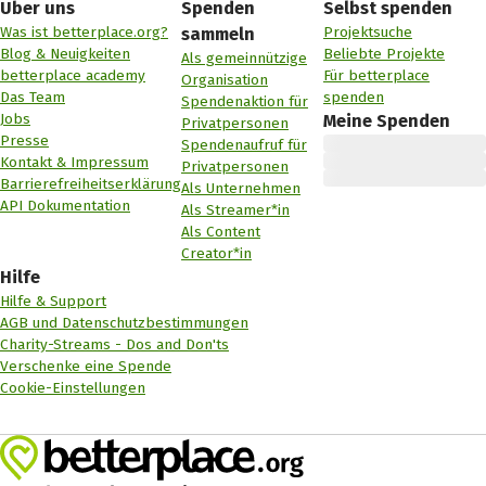
Über uns
Spenden
Selbst spenden
Was ist betterplace.org?
Projektsuche
sammeln
Blog & Neuigkeiten
Beliebte Projekte
Als gemeinnützige
betterplace academy
Für betterplace
Organisation
Das Team
spenden
Spendenaktion für
Jobs
Meine Spenden
Privatpersonen
Presse
Spendenaufruf für
Kontakt & Impressum
Privatpersonen
Barrierefreiheitserklärung
Als Unternehmen
API Dokumentation
Als Streamer*in
Als Content
Creator*in
Hilfe
Hilfe & Support
AGB und Datenschutzbestimmungen
Charity-Streams - Dos and Don'ts
Verschenke eine Spende
Cookie-Einstellungen