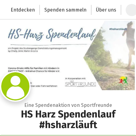
Zum Hauptinhalt springen
Erklärung zur Barrierefreiheit anzeigen
Entdecken
Spenden sammeln
Über uns
Deutschlands größte Spendenplattform
Eine Spendenaktion von Sportfreunde
HS Harz Spendenlauf
#hsharzläuft