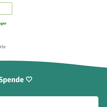
nger
kte
 Spende 🤍