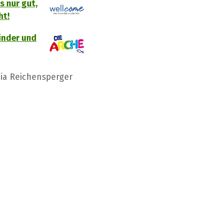
s nur gut,
ht!
inder und
ia Reichensperger