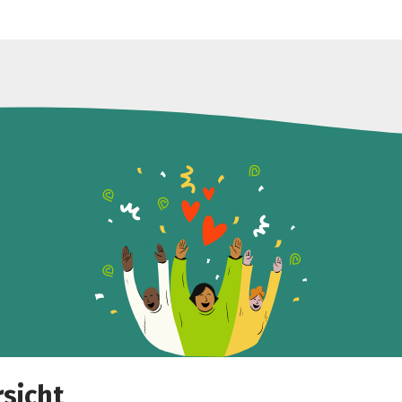
Teile die Spendenaktion
Hilf mit noch mehr Spenden zu sammeln!
Facebook
WhatsApp
Messenger
Link kopieren
sicht