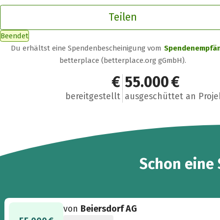
Teilen
Beendet
Du erhältst eine Spendenbescheinigung vom
Spendenempfä
betterplace (betterplace.org gGmbH).
55.000 €
55.000 €
bereitgestellt
ausgeschüttet an Proje
Schon eine
von
Beiersdorf AG