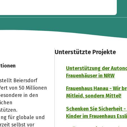
Unterstützte Projekte
ationen
Unterstützung der Auto
Frauenhäuser in NRW
tellt Beiersdorf
ert von 50 Millionen
Frauenhaus Hanau - Wir b
besondere in den
Mitleid, sondern Mittel!
lichen
Schenken Sie Sicherheit - 
tützen.
Kinder im Frauenhaus Essl
ung für globale und
zeit selbst vor