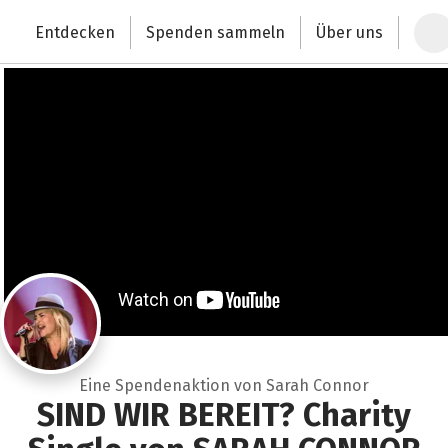
Zum Hauptinhalt springen
Erklärung zur Barrierefreiheit anzeigen
Entdecken
Spenden sammeln
Über uns
Deutschlands größte Spendenplattform
Eine Spendenaktion von Sarah Connor
SIND WIR BEREIT? Charity