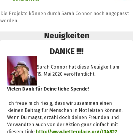
Die Projekte können durch Sarah Connor noch angepasst
werden.
Neuigkeiten
DANKE !!!!
Sarah Connor hat diese Neuigkeit am
15. Mai 2020 veröffentlicht.
Vielen Dank für Deine liebe Spende!
Teile die Spendenaktion
Ich freue mich riesig, dass wir zusammen einen
Hilf mit noch mehr Spenden zu sammeln!
kleinen Beitrag für Menschen in Not leisten können.
Wenn Du magst, erzähl doch deinen Freunden und
Verwandten auch von der Aktion ganz einfach mit
Facebook
WhatsApp
Messenger
L
diesem Link:
http://www.betterplace.org/f34827
,