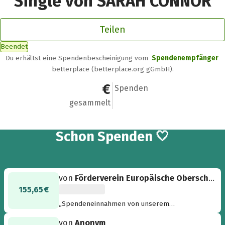
Single von SARAH CONNOR
Teilen
Beendet
Du erhältst eine Spendenbescheinigung vom
Spendenempfänger
betterplace (betterplace.org gGmbH).
59.287,65 €
324
Spenden
gesammelt
324
Schon
Spenden 🤍
von
Förderverein Europäische Oberschule H.
155,65 €
„Spendeneinnahmen von unserem
Sommerfest 2022“
von
Anonym