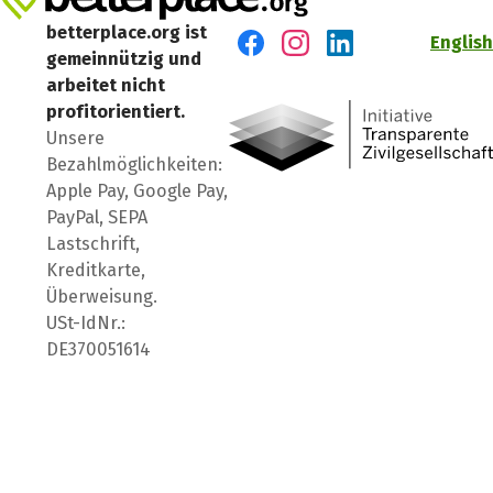
betterplace.org ist
English
gemeinnützig und
Besuch' uns auf Facebook
Besuch' uns auf Instagr
Besuch' uns auf Lin
arbeitet nicht
profitorientiert.
Unsere
Bezahlmöglichkeiten:
Apple Pay, Google Pay,
PayPal, SEPA
Lastschrift,
Kreditkarte,
Überweisung.
USt-IdNr.:
DE370051614