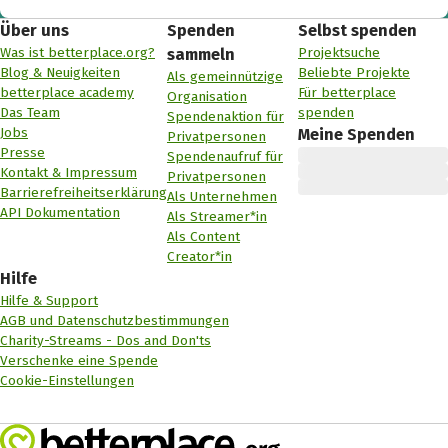
Über uns
Spenden
Selbst spenden
Was ist betterplace.org?
Projektsuche
sammeln
Blog & Neuigkeiten
Beliebte Projekte
Als gemeinnützige
betterplace academy
Für betterplace
Organisation
Das Team
spenden
Spendenaktion für
Jobs
Meine Spenden
Privatpersonen
Presse
Spendenaufruf für
Kontakt & Impressum
Privatpersonen
Barrierefreiheitserklärung
Als Unternehmen
API Dokumentation
Als Streamer*in
Als Content
Creator*in
Hilfe
Hilfe & Support
AGB und Datenschutzbestimmungen
Charity-Streams - Dos and Don'ts
Verschenke eine Spende
Cookie-Einstellungen