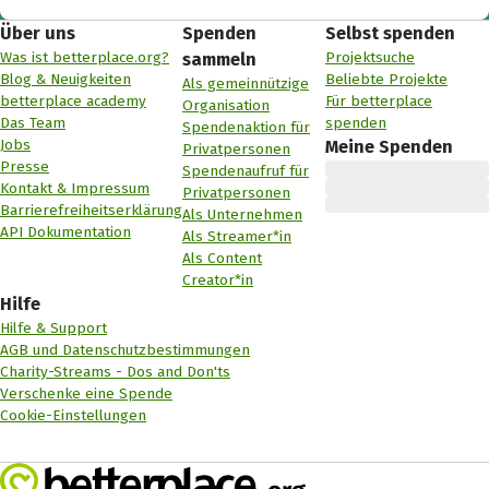
Über uns
Spenden
Selbst spenden
Was ist betterplace.org?
Projektsuche
sammeln
Blog & Neuigkeiten
Beliebte Projekte
Als gemeinnützige
betterplace academy
Für betterplace
Organisation
Das Team
spenden
Spendenaktion für
Jobs
Meine Spenden
Privatpersonen
Presse
Spendenaufruf für
Kontakt & Impressum
Privatpersonen
Barrierefreiheitserklärung
Als Unternehmen
API Dokumentation
Als Streamer*in
Als Content
Creator*in
Hilfe
Hilfe & Support
AGB und Datenschutzbestimmungen
Charity-Streams - Dos and Don'ts
Verschenke eine Spende
Cookie-Einstellungen