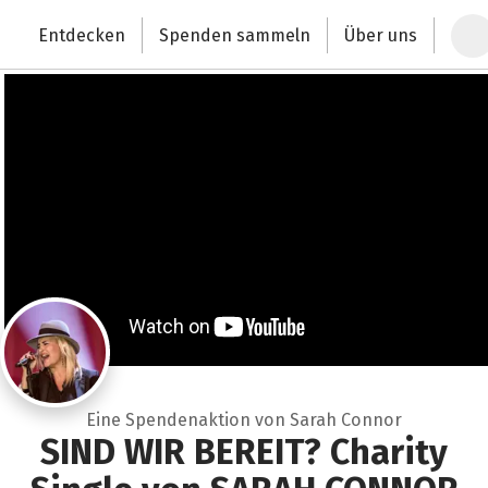
Zum Hauptinhalt springen
Erklärung zur Barrierefreiheit anzeigen
Entdecken
Spenden sammeln
Über uns
Deutschlands größte Spendenplattform
Eine Spendenaktion von Sarah Connor
SIND WIR BEREIT? Charity