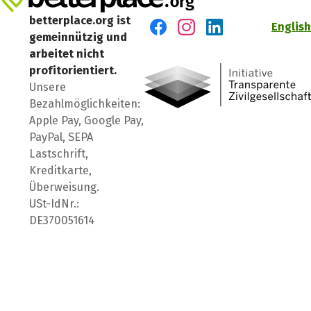
betterplace.org ist
English
gemeinnützig und
Besuch' uns auf Facebook
Besuch' uns auf Instagr
Besuch' uns auf Lin
arbeitet nicht
profitorientiert.
Unsere
Bezahlmöglichkeiten:
Apple Pay, Google Pay,
PayPal, SEPA
Lastschrift,
Kreditkarte,
Überweisung.
USt-IdNr.:
DE370051614