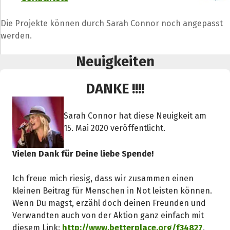
Die Projekte können durch Sarah Connor noch angepasst
werden.
Neuigkeiten
DANKE !!!!
Sarah Connor hat diese Neuigkeit am
15. Mai 2020 veröffentlicht.
Vielen Dank für Deine liebe Spende!
Teile die Spendenaktion
Ich freue mich riesig, dass wir zusammen einen
Hilf mit noch mehr Spenden zu sammeln!
kleinen Beitrag für Menschen in Not leisten können.
Wenn Du magst, erzähl doch deinen Freunden und
Verwandten auch von der Aktion ganz einfach mit
Facebook
WhatsApp
Messenger
L
diesem Link:
http://www.betterplace.org/f34827
,