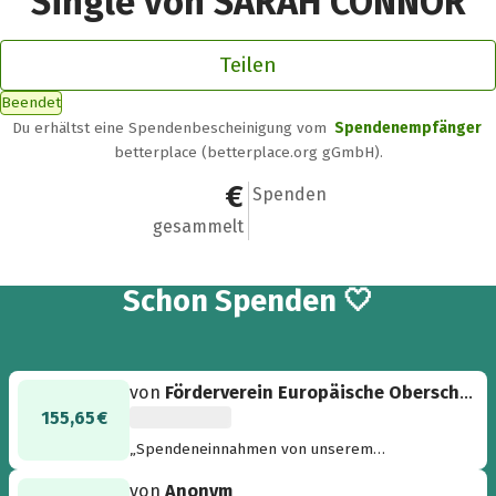
Single von SARAH CONNOR
Teilen
Beendet
Du erhältst eine Spendenbescheinigung vom
Spendenempfänger
betterplace (betterplace.org gGmbH).
59.287,65 €
324
Spenden
gesammelt
324
Schon
Spenden 🤍
von
Förderverein Europäische Oberschule H.
155,65 €
„Spendeneinnahmen von unserem
Sommerfest 2022“
von
Anonym