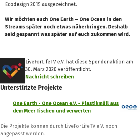
Ecodesign 2019 ausgezeichnet.
Wir möchten euch One Earth – One Ocean in den
Streams später noch etwas näherbringen. Deshalb
seid gespannt was später auf euch zukommen wird.
Teile die Spendenaktion
Hilf mit noch mehr Spenden zu sammeln!
LiveForLifeTV e.V. hat diese Spendenaktion am
30. März 2020 veröffentlicht.
Facebook
WhatsApp
Messenger
L
Nachricht schreiben
k
Unterstützte Projekte
One Earth - One Ocean e.V. - Plastikmüll aus
dem Meer fischen und verwerten
Die Projekte können durch LiveForLifeTV e.V. noch
angepasst werden.