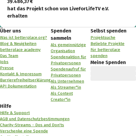
39.486,37 €
hat das Projekt schon von LiveForLifeTV e.V.
erhalten
Über uns
Spenden
Selbst spenden
Was ist betterplace.org?
Projektsuche
sammeln
Blog & Neuigkeiten
Beliebte Projekte
Als gemeinnützige
betterplace academy
Für betterplace
Organisation
Das Team
spenden
Spendenaktion für
Jobs
Meine Spenden
Privatpersonen
Presse
Spendenaufruf für
Kontakt & Impressum
Privatpersonen
Barrierefreiheitserklärung
Als Unternehmen
API Dokumentation
Als Streamer*in
Als Content
Creator*in
Hilfe
Hilfe & Support
AGB und Datenschutzbestimmungen
Charity-Streams - Dos and Don'ts
Verschenke eine Spende