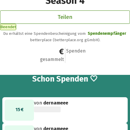
Season 4
Teilen
Beendet
Du erhältst eine Spendenbescheinigung vom
Spendenempfänger
betterplace (betterplace.org gGmbH).
39.486,37 €
1.700
Spenden
gesammelt
1.700
Schon
Spenden 🤍
von
dernameee
15 €
von
dernameee