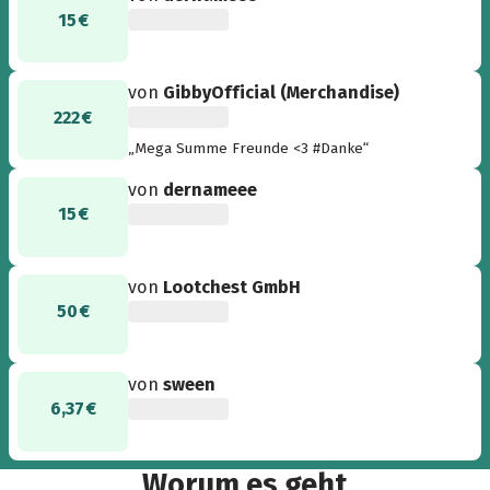
15 €
von
GibbyOfficial (Merchandise)
222 €
„Mega Summe Freunde <3 #Danke“
von
dernameee
15 €
von
Lootchest GmbH
50 €
von
sween
6,37 €
Worum es geht