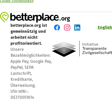
Cookie-Einstellungen
betterplace.org ist
English
gemeinnützig und
Besuch' uns auf Facebook
Besuch' uns auf Instagr
Besuch' uns auf Lin
arbeitet nicht
profitorientiert.
Unsere
Bezahlmöglichkeiten:
Apple Pay, Google Pay,
PayPal, SEPA
Lastschrift,
Kreditkarte,
Überweisung.
USt-IdNr.:
DE370051614