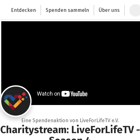
Zum Hauptinhalt springen
Erklärung zur Barrierefreiheit anzeigen
Entdecken
Spenden sammeln
Über uns
Deutschlands größte Spendenplattform
Eine Spendenaktion von LiveForLifeTV e.V.
Charitystream: LiveForLifeTV -