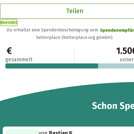
Teilen
Beendet
Du erhältst eine Spendenbescheinigung vom
Spendenempfä
betterplace (betterplace.org gGmbH).
999 €
1.50
gesammelt
unser
14
Schon
Sp
von
Bastian K.