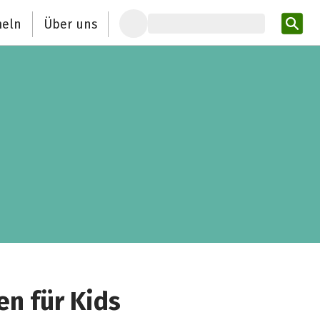
eln
Über uns
Pro
n für Kids