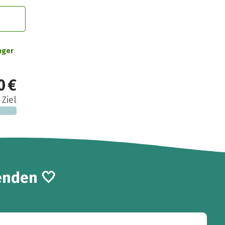
nger
0 €
 Ziel
enden 🤍