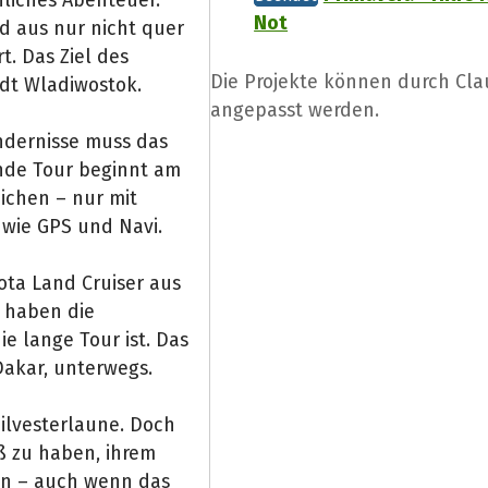
liches Abenteuer.
Not
nd aus nur nicht quer
. Das Ziel des
Die Projekte können durch Cla
tadt Wladiwostok.
angepasst werden.
ndernisse muss das
nde Tour beginnt am
eichen – nur mit
wie GPS und Navi.
ota Land Cruiser aus
 haben die
ie lange Tour ist. Das
akar, unterwegs.
Silvesterlaune. Doch
ß zu haben, ihrem
en – auch wenn das