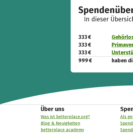
Spendenüber
In dieser Übersi
333 €
Gehörlos
333 €
Primavera
333 €
Unterstü
999 €
haben di
Über uns
Spe
Was ist betterplace.org?
Als ge
Blog & Neuigkeiten
Spend
betterplace academy
Spend