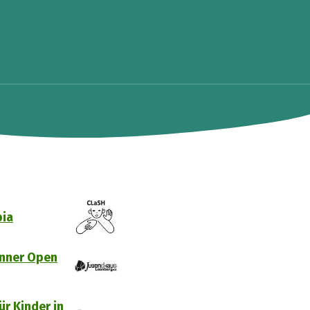
bia
nner Open
ür Kinder in