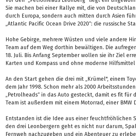
Vor den „Petrolheads Leonberg“ liegt ein ungewöhn
Sie machen bei einer Rallye mit, die von Deutschla
durch Europa, sondern auch mitten durch Asien führt
„Atlantic Pacific Ocean Drive 2020“: die russische S
Hohe Gebirge, mehrere Wüsten und viele andere Hi
Team auf dem Weg dorthin bewältigen. Die aufrege
18. Juli. Bis Anfang September wollen sie ihr Ziel err
Karten und Kompass und ohne moderne Hilfsmittel 
An den Start gehen die drei mit „Krümel", einem Toy
dem Jahr 1998. Schon mehr als 2000 Arbeitsstunden
„Petrolheads“ in das Auto gesteckt, damit es fit für d
Team ist außerdem mit einem Motorrad, einer BMW D
Entstanden ist die Idee aus einer feuchtfröhlichen 
den drei Leonbergern geht es nicht nur darum, Spa
Fernweh nachzugeben und ein Abenteuer zu erleb