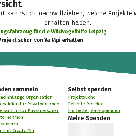
sicht
cht kannst du nachvollziehen, welche Projekte 
erhalten haben.
ungsfahrzeug für die Wildvogelhilfe Leipzig
Projekt schon von Va Mpi erhalten
nden sammeln
Selbst spenden
meinnützige Organisation
Projektsuche
enaktion für Privatpersonen
Beliebte Projekte
enaufruf für Privatpersonen
Für betterplace spenden
nternehmen
Meine Spenden
reamer*in
ntent Creator*in