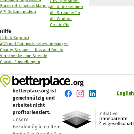
Privatpersonen
Barrierefreiheitserklärung
Als Unternehmen
API Dokumentation
Als Streamer*in
Als Content
Creator*in
Hilfe
Hilfe & Support
AGB und Datenschutzbestimmungen
Charity-Streams - Dos and Don'ts
Verschenke eine Spende
Cookie-Einstellungen
betterplace.org ist
English
gemeinnützig und
Besuch' uns auf Facebook
Besuch' uns auf Instagr
Besuch' uns auf Lin
arbeitet nicht
profitorientiert.
Unsere
Bezahlmöglichkeiten:
Apple Pay, Google Pay,