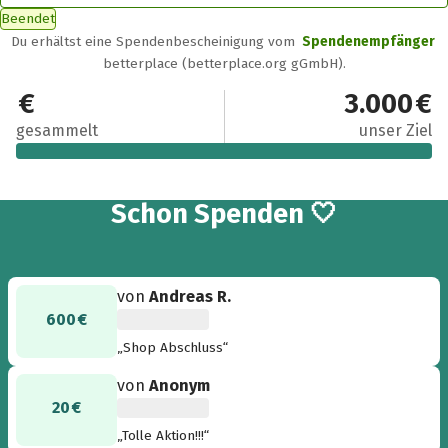
Beendet
Du erhältst eine Spendenbescheinigung vom
Spendenempfänger
betterplace (betterplace.org gGmbH).
3.015 €
3.000 €
gesammelt
unser Ziel
91
Schon
Spenden 🤍
von
Andreas R.
600 €
„Shop Abschluss“
von
Anonym
20 €
„Tolle Aktion!!!“