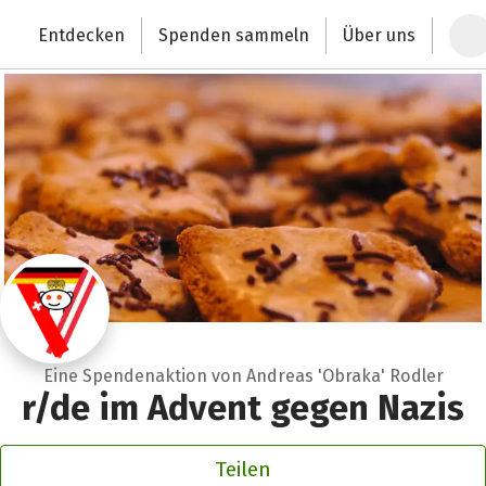
Zum Hauptinhalt springen
Erklärung zur Barrierefreiheit anzeigen
Entdecken
Spenden sammeln
Über uns
Deutschlands größte Spendenplattform
Eine Spendenaktion von Andreas 'Obraka' Rodler
r/de im Advent gegen Nazis
Teilen