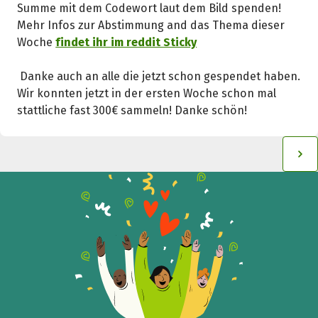
Summe mit dem Codewort laut dem Bild spenden!
Teile die Spendenaktion
Mehr Infos zur Abstimmung and das Thema dieser
Hilf mit noch mehr Spenden zu sammeln!
Woche
findet ihr im reddit Sticky
Danke auch an alle die jetzt schon gespendet haben.
Facebook
WhatsApp
Messenger
L
Wir konnten jetzt in der ersten Woche schon mal
k
stattliche fast 300€ sammeln! Danke schön!