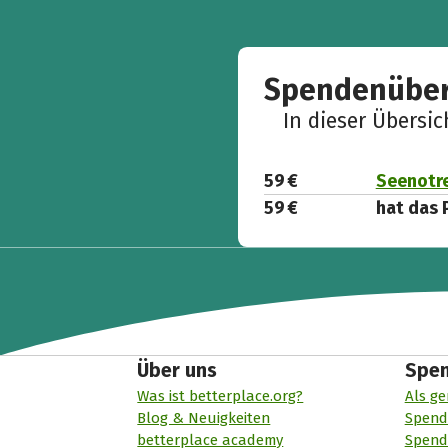
Spendenüber
In dieser Übersi
59 €
Seenotr
59 €
hat das 
Über uns
Spe
Was ist betterplace.org?
Als ge
Blog & Neuigkeiten
Spend
betterplace academy
Spend