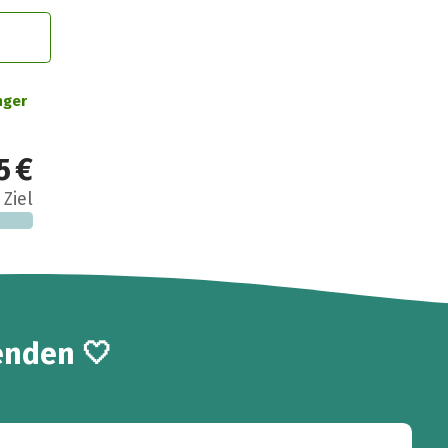
nger
5 €
 Ziel
enden 🤍