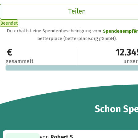
Teilen
Beendet
Du erhältst eine Spendenbescheinigung vom
Spendenempfä
betterplace (betterplace.org gGmbH).
59 €
12.34
gesammelt
unser
4
Schon
Sp
von
Robert S.