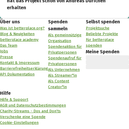
hat das Projekt schon von Andreas Dürichen
erhalten
Über uns
Spenden
Selbst spenden
Was ist betterplace.org?
Projektsuche
sammeln
Blog & Neuigkeiten
Beliebte Projekte
Als gemeinnützige
betterplace academy
Für betterplace
Organisation
Das Team
spenden
Spendenaktion für
Jobs
Meine Spenden
Privatpersonen
Presse
Spendenaufruf für
Kontakt & Impressum
Privatpersonen
Barrierefreiheitserklärung
Als Unternehmen
API Dokumentation
Als Streamer*in
Als Content
Creator*in
Hilfe
Hilfe & Support
AGB und Datenschutzbestimmungen
Charity-Streams - Dos and Don'ts
Verschenke eine Spende
Cookie-Einstellungen