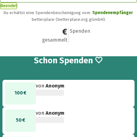
Beendet
Du erhältst eine Spendenbescheinigung vom
Spendenempfänger
betterplace (betterplace.org gGmbH).
560 €
7
Spenden
gesammelt
7
Schon
Spenden 🤍
von
Anonym
100 €
von
Anonym
50 €