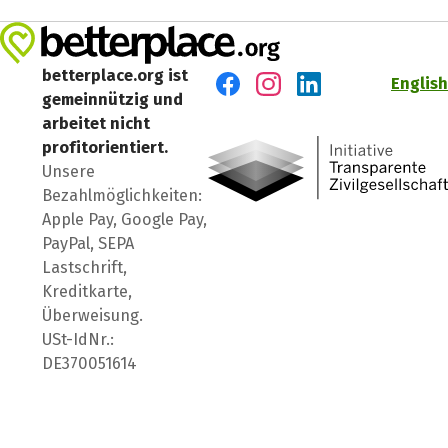
betterplace.org ist
English
gemeinnützig und
Besuch' uns auf Facebook
Besuch' uns auf Instagr
Besuch' uns auf Lin
arbeitet nicht
profitorientiert.
Unsere
Bezahlmöglichkeiten:
Apple Pay, Google Pay,
PayPal, SEPA
Lastschrift,
Kreditkarte,
Überweisung.
USt-IdNr.:
DE370051614