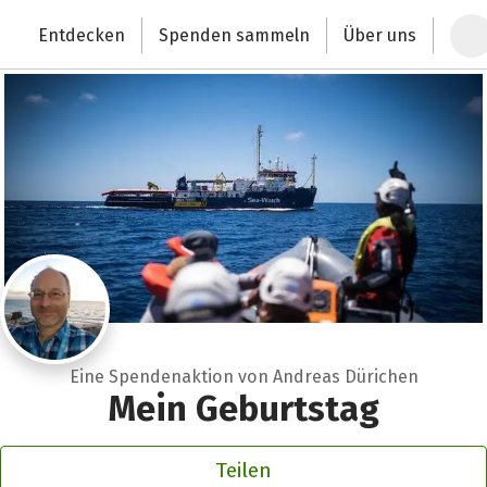
Zum Hauptinhalt springen
Erklärung zur Barrierefreiheit anzeigen
Entdecken
Spenden sammeln
Über uns
Deutschlands größte Spendenplattform
Eine Spendenaktion von Andreas Dürichen
Mein Geburtstag
Teilen