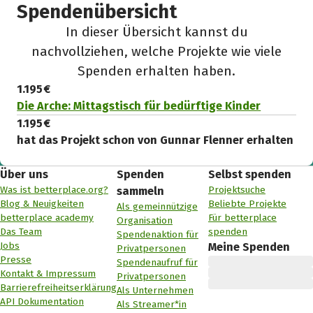
Spendenübersicht
In dieser Übersicht kannst du
nachvollziehen, welche Projekte wie viele
Spenden erhalten haben.
1.195 €
Die Arche: Mittagstisch für bedürftige Kinder
1.195 €
hat das Projekt schon von Gunnar Flenner erhalten
Über uns
Spenden
Selbst spenden
Was ist betterplace.org?
Projektsuche
sammeln
Blog & Neuigkeiten
Beliebte Projekte
Als gemeinnützige
betterplace academy
Für betterplace
Organisation
Das Team
spenden
Spendenaktion für
Jobs
Meine Spenden
Privatpersonen
Presse
Spendenaufruf für
Kontakt & Impressum
Privatpersonen
Barrierefreiheitserklärung
Als Unternehmen
API Dokumentation
Als Streamer*in