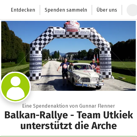
Zum Hauptinhalt springen
Erklärung zur Barrierefreiheit anzeigen
Entdecken
Spenden sammeln
Über uns
Deutschlands größte Spendenplattform
Eine Spendenaktion von Gunnar Flenner
Balkan-Rallye - Team Utkiek
unterstützt die Arche