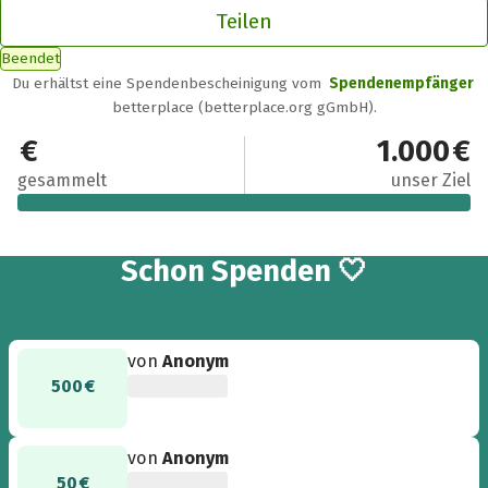
Teilen
Beendet
Du erhältst eine Spendenbescheinigung vom
Spendenempfänger
betterplace (betterplace.org gGmbH).
1.195 €
1.000 €
gesammelt
unser Ziel
4
Schon
Spenden 🤍
von
Anonym
500 €
von
Anonym
50 €