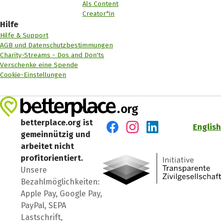
Als Content
Creator*in
Hilfe
Hilfe & Support
AGB und Datenschutzbestimmungen
Charity-Streams - Dos and Don'ts
Verschenke eine Spende
Cookie-Einstellungen
betterplace.org ist
English
gemeinnützig und
Besuch' uns auf Facebook
Besuch' uns auf Instagr
Besuch' uns auf Lin
arbeitet nicht
profitorientiert.
Unsere
Bezahlmöglichkeiten:
Apple Pay, Google Pay,
PayPal, SEPA
Lastschrift,