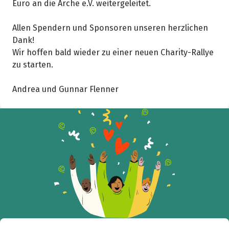
Hilf mit noch mehr Spenden zu sammeln!
Euro an die Arche e.V. weitergeleitet.
Allen Spendern und Sponsoren unseren herzlichen
Facebook
WhatsApp
Messenger
L
Dank!
k
Wir hoffen bald wieder zu einer neuen Charity-Rallye
zu starten.
Andrea und Gunnar Flenner