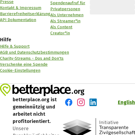
Presse
Spendenaufruf für
Kontakt & Impressum
Privatpersonen
Barrierefreiheitserklärung
Als Unternehmen
API Dokumentation
Als Streamer*in
Als Content
Creator*in
Hilfe
Hilfe & Support
AGB und Datenschutzbestimmungen
Charity-Streams - Dos and Don'ts
Verschenke eine Spende
Cookie-Einstellungen
betterplace.org ist
English
gemeinnützig und
Besuch' uns auf Facebook
Besuch' uns auf Instagr
Besuch' uns auf Lin
arbeitet nicht
profitorientiert.
Unsere