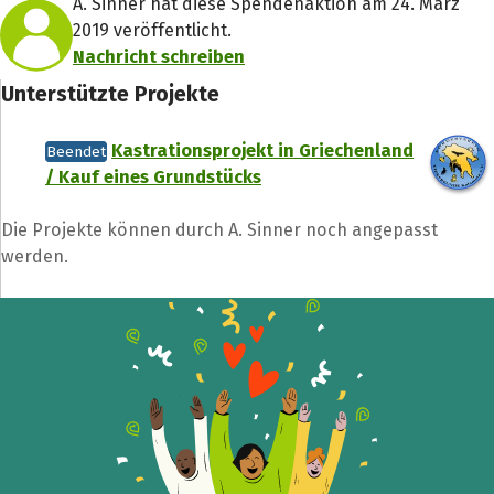
A. Sinner hat diese Spendenaktion am 24. März
2019 veröffentlicht.
Nachricht schreiben
Unterstützte Projekte
Kastrationsprojekt in Griechenland
Beendet
/ Kauf eines Grundstücks
Die Projekte können durch A. Sinner noch angepasst
Teile die Spendenaktion
werden.
Hilf mit noch mehr Spenden zu sammeln!
Facebook
WhatsApp
Messenger
L
k