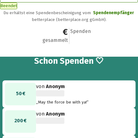
Beendet
Du erhältst eine Spendenbescheinigung vom
Spendenempfänger
betterplace (betterplace.org gGmbH).
800 €
6
Spenden
gesammelt
6
Schon
Spenden 🤍
von
Anonym
50 €
„May the force be with ya!“
von
Anonym
200 €