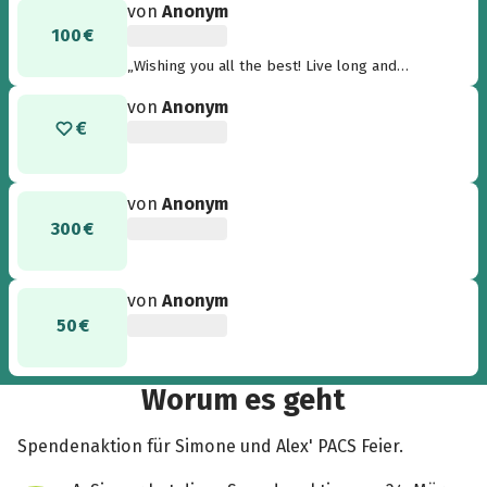
von
Anonym
100 €
„Wishing you all the best! Live long and
Prosper and truly looking forward to seeing
von
Anonym
you. Miss you x“
von
Anonym
300 €
von
Anonym
50 €
Worum es geht
Spendenaktion für Simone und Alex' PACS Feier.