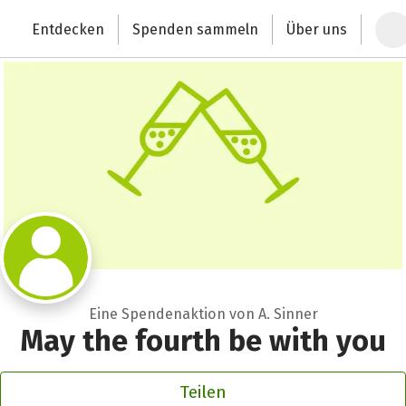
Zum Hauptinhalt springen
Erklärung zur Barrierefreiheit anzeigen
Entdecken
Spenden sammeln
Über uns
Deutschlands größte Spendenplattform
Eine Spendenaktion von A. Sinner
May the fourth be with you
Teilen