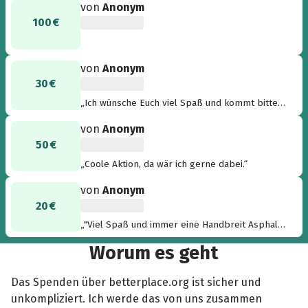
von
Anonym
100 €
von
Anonym
30 €
„Ich wünsche Euch viel Spaß und kommt bitte
heil und gesund wieder. “
von
Anonym
50 €
„Coole Aktion, da wär ich gerne dabei.“
von
Anonym
20 €
„"Viel Spaß und immer eine Handbreit Asphalt
unterm Reifen!" Freue mich schon auf den
Worum es geht
Reisebericht. ;-)“
Das Spenden über betterplace.org ist sicher und
unkompliziert. Ich werde das von uns zusammen