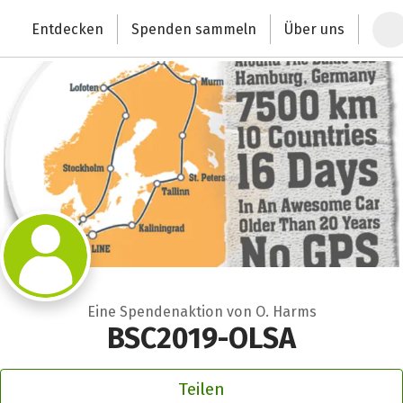
Zum Hauptinhalt springen
Erklärung zur Barrierefreiheit anzeigen
Entdecken
Spenden sammeln
Über uns
Deutschlands größte Spendenplattform
Eine Spendenaktion von O. Harms
BSC2019-OLSA
Teilen