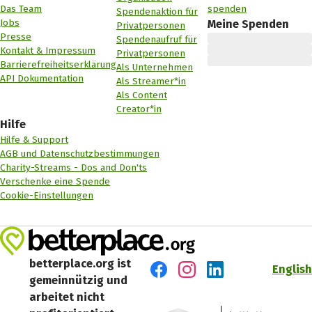
Das Team
spenden
Spendenaktion für
Jobs
Meine Spenden
Privatpersonen
Presse
Spendenaufruf für
Kontakt & Impressum
Privatpersonen
Barrierefreiheitserklärung
Als Unternehmen
API Dokumentation
Als Streamer*in
Als Content
Creator*in
Hilfe
Hilfe & Support
AGB und Datenschutzbestimmungen
Charity-Streams - Dos and Don'ts
Verschenke eine Spende
Cookie-Einstellungen
betterplace.org ist
English
gemeinnützig und
Besuch' uns auf Facebook
Besuch' uns auf Instagr
Besuch' uns auf Lin
arbeitet nicht