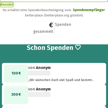
Beendet
Du erhältst eine Spendenbescheinigung vom
Spendenempfänger
betterplace (betterplace.org gGmbH).
1.000 €
17
Spenden
gesammelt
17
Schon
Spenden 🤍
von
Anonym
100 €
„Wir wünschen Euch viel Spaß und kommt
gesund wieder.“
von
Anonym
300 €