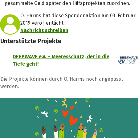
gesammelte Geld später den Hilfsprojekten zuordnen.
O. Harms hat diese Spendenaktion am 03. Februar
2019 veröffentlicht.
Nachricht schreiben
Unterstützte Projekte
DEEPWAVE e.V. – Meeresschutz, der in die
Tiefe geht!
Die Projekte können durch O. Harms noch angepasst
Teile die Spendenaktion
werden.
Hilf mit noch mehr Spenden zu sammeln!
Facebook
WhatsApp
Messenger
L
k