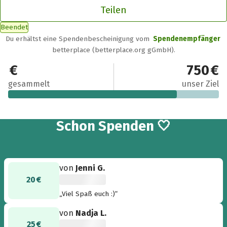
Teilen
Beendet
Du erhältst eine Spendenbescheinigung vom
Spendenempfänger
betterplace (betterplace.org gGmbH).
600 €
750 €
gesammelt
unser Ziel
9
Schon
Spenden 🤍
von
Jenni G.
20 €
„Viel Spaß euch :)“
von
Nadja L.
25 €