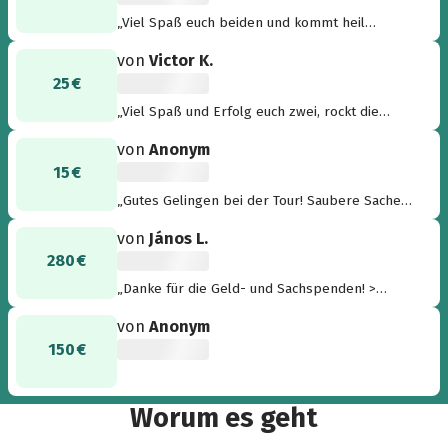
„Viel Spaß euch beiden und kommt heil
wieder!“
von
Victor K.
25 €
„Viel Spaß und Erfolg euch zwei, rockt die
5000km “
von
Anonym
15 €
„Gutes Gelingen bei der Tour! Saubere Sache
😉👍“
von
János L.
280 €
„Danke für die Geld- und Sachspenden! >
Einkauf FESTOOL <3 <“
von
Anonym
150 €
Worum es geht