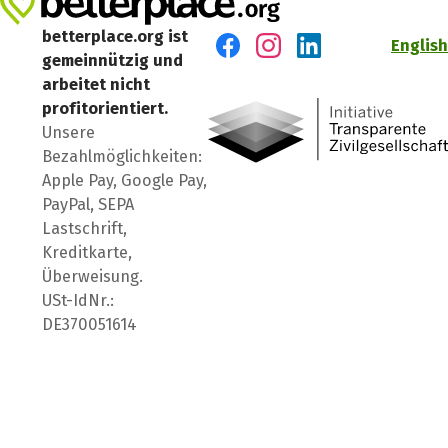
betterplace.org ist
English
gemeinnützig und
Besuch' uns auf Facebook
Besuch' uns auf Instagr
Besuch' uns auf Lin
arbeitet nicht
profitorientiert.
Unsere
Bezahlmöglichkeiten:
Apple Pay, Google Pay,
PayPal, SEPA
Lastschrift,
Kreditkarte,
Überweisung.
USt-IdNr.:
DE370051614