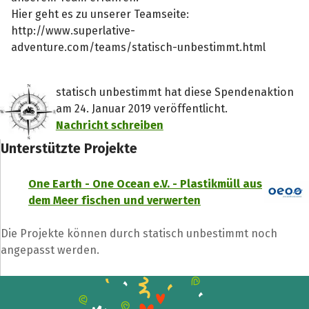
Hier geht es zu unserer Teamseite:
http://www.superlative-
adventure.com/teams/statisch-unbestimmt.html
statisch unbestimmt hat diese Spendenaktion
am 24. Januar 2019 veröffentlicht.
Nachricht schreiben
Unterstützte Projekte
Teile die Spendenaktion
One Earth - One Ocean e.V. - Plastikmüll aus
Hilf mit noch mehr Spenden zu sammeln!
dem Meer fischen und verwerten
Die Projekte können durch statisch unbestimmt noch
Facebook
WhatsApp
Messenger
L
angepasst werden.
k