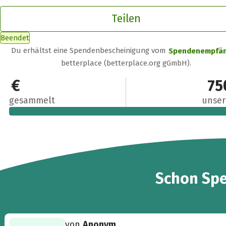
Teilen
Beendet
Du erhältst eine Spendenbescheinigung vom
Spendenempfä
betterplace (betterplace.org gGmbH).
750 €
75
gesammelt
unser
10
Schon
Sp
von
Anonym