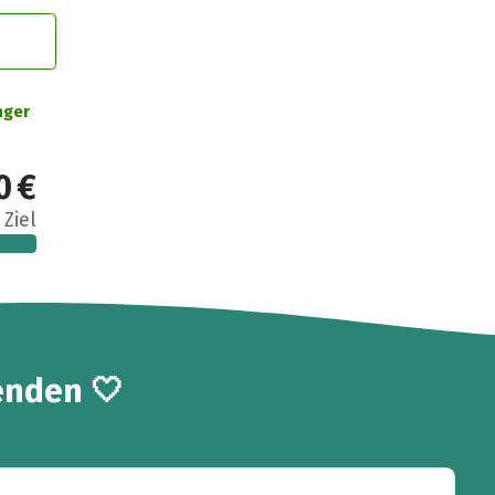
nger
0 €
 Ziel
enden 🤍