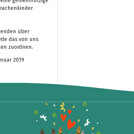
 eine gemeinnützige
Drachenkinder
penden über
erde das von uns
ten zuordnen.
anuar 2019
Teile die Spendenaktion
Hilf mit noch mehr Spenden zu sammeln!
Facebook
WhatsApp
Messenger
Link kopieren