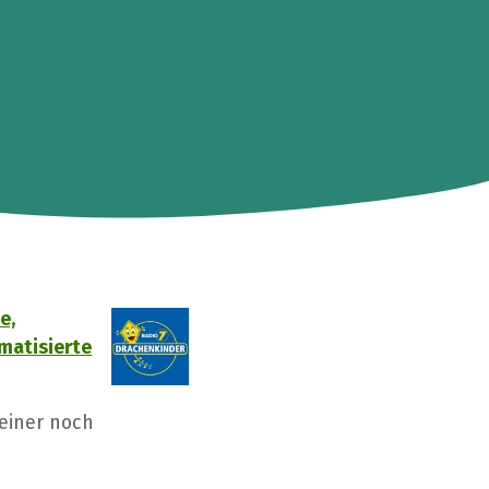
e,
matisierte
Reiner noch