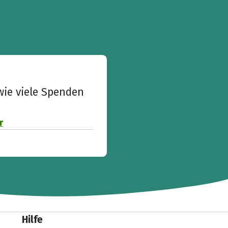
wie viele Spenden
r
Hilfe