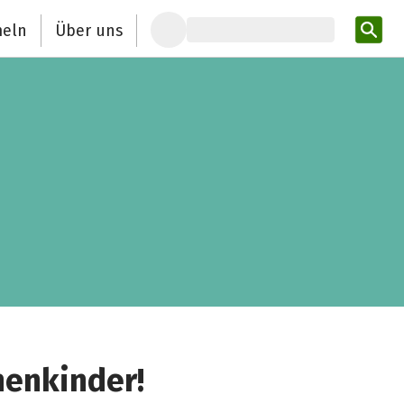
eln
Über uns
Pro
henkinder!