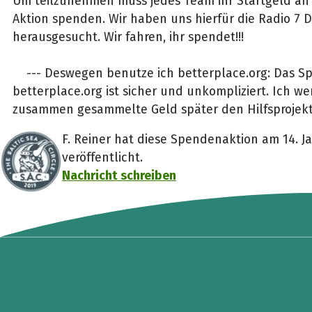
Um teilzunehmen muss jedes Team ihr Startgeld an
Aktion spenden. Wir haben uns hierfür die Radio 7 
herausgesucht. Wir fahren, ihr spendet!!!
--- Deswegen benutze ich betterplace.org: Das S
betterplace.org ist sicher und unkompliziert. Ich w
zusammen gesammelte Geld später den Hilfsprojek
F. Reiner hat diese Spendenaktion am 14. J
veröffentlicht.
Nachricht schreiben