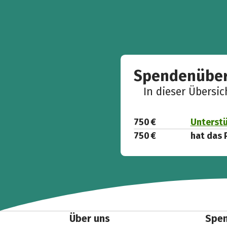
Spendenüber
In dieser Übersi
750 €
Unterstü
750 €
hat das 
Über uns
Spe