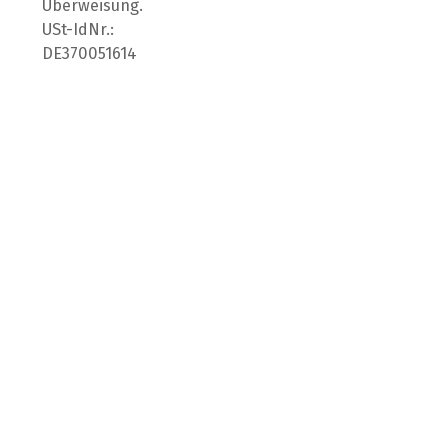
Überweisung.
USt-IdNr.:
DE370051614