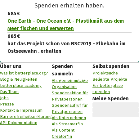
Spenden erhalten haben.
685 €
One Earth - One Ocean e.V. - Plastikmüll aus dem
Meer fischen und verwerten
685 €
hat das Projekt schon von BSC2019 - Elbekahn im
Ostseewahn . erhalten
Über uns
Spenden
Selbst spenden
Was ist betterplace.org?
Projektsuche
sammeln
Blog & Neuigkeiten
Beliebte Projekte
Als gemeinnützige
betterplace academy
Für betterplace
Organisation
Das Team
spenden
Spendenaktion für
Jobs
Meine Spenden
Privatpersonen
Presse
Spendenaufruf für
Kontakt & Impressum
Privatpersonen
Barrierefreiheitserklärung
Als Unternehmen
API Dokumentation
Als Streamer*in
Als Content
Creator*in