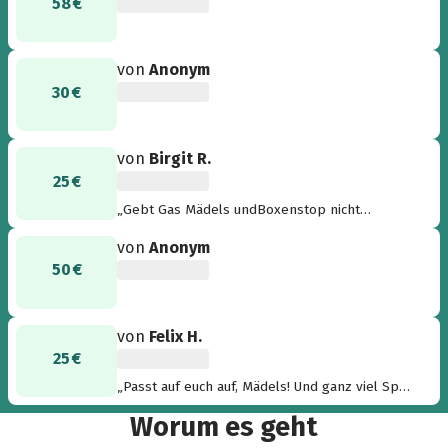
58 €
von
Anonym
30 €
von
Birgit R.
25 €
„Gebt Gas Mädels undBoxenstop nicht
vergessen😄“
von
Anonym
50 €
von
Felix H.
25 €
„Passt auf euch auf, Mädels! Und ganz viel Spaß
euch beiden!“
Worum es geht