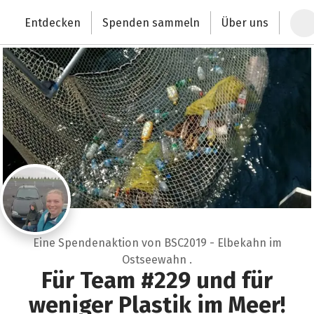
Zum Hauptinhalt springen
Erklärung zur Barrierefreiheit anzeigen
Entdecken
Spenden sammeln
Über uns
Deutschlands größte Spendenplattform
Eine Spendenaktion von BSC2019 - Elbekahn im
Ostseewahn .
Für Team #229 und für
weniger Plastik im Meer!