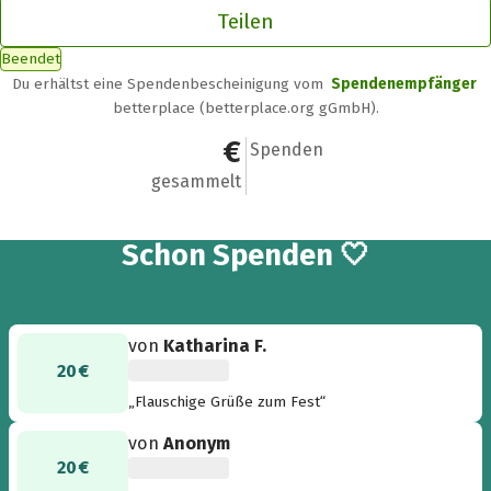
Teilen
Beendet
Du erhältst eine Spendenbescheinigung vom
Spendenempfänger
betterplace (betterplace.org gGmbH).
35.735,84 €
929
Spenden
gesammelt
929
Schon
Spenden 🤍
von
Katharina F.
20 €
„Flauschige Grüße zum Fest“
von
Anonym
20 €