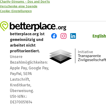
Charity-Streams - Dos and Don'ts
Verschenke eine Spende
Cookie-Einstellungen
betterplace.org ist
English
gemeinnützig und
Besuch' uns auf Facebook
Besuch' uns auf Instagr
Besuch' uns auf Lin
arbeitet nicht
profitorientiert.
Unsere
Bezahlmöglichkeiten:
Apple Pay, Google Pay,
PayPal, SEPA
Lastschrift,
Kreditkarte,
Überweisung.
USt-IdNr.:
DE370051614