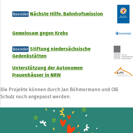
Nächste Hilfe. Bahnhofsmission
Beendet
Gemeinsam gegen Krebs
Stiftung niedersächsische
Beendet
Gedenkstätten
Unterstützung der Autonomen
Teile die Spendenaktion
Frauenhäuser in NRW
Hilf mit noch mehr Spenden zu sammeln!
Die Projekte können durch Jan Böhmermann und Olli
Schulz noch angepasst werden.
Facebook
WhatsApp
Messenger
L
k