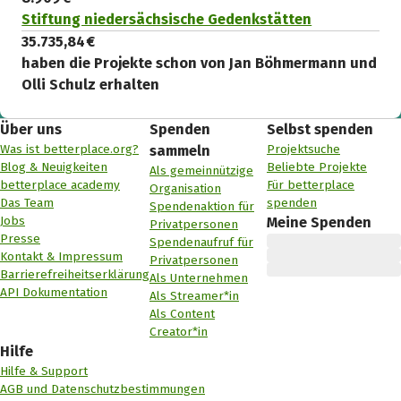
Stiftung niedersächsische Gedenkstätten
35.735,84 €
haben die Projekte schon von Jan Böhmermann und
Olli Schulz erhalten
Über uns
Spenden
Selbst spenden
Was ist betterplace.org?
Projektsuche
sammeln
Blog & Neuigkeiten
Beliebte Projekte
Als gemeinnützige
betterplace academy
Für betterplace
Organisation
Das Team
spenden
Spendenaktion für
Jobs
Meine Spenden
Privatpersonen
Presse
Spendenaufruf für
Kontakt & Impressum
Privatpersonen
Barrierefreiheitserklärung
Als Unternehmen
API Dokumentation
Als Streamer*in
Als Content
Creator*in
Hilfe
Hilfe & Support
AGB und Datenschutzbestimmungen