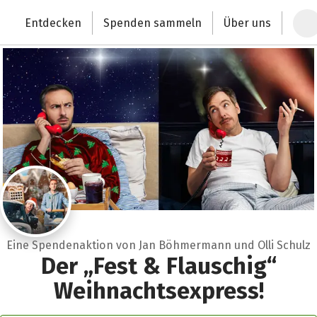
Zum Hauptinhalt springen
Erklärung zur Barrierefreiheit anzeigen
Entdecken
Spenden sammeln
Über uns
Deutschlands größte Spendenplattform
Eine Spendenaktion von Jan Böhmermann und Olli Schulz
Der „Fest & Flauschig“
Weihnachtsexpress!