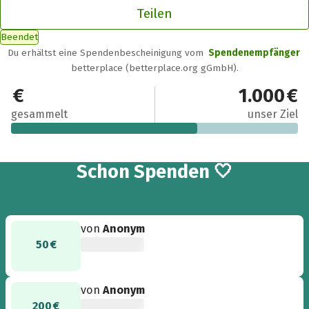
Teilen
Beendet
Du erhältst eine Spendenbescheinigung vom
Spendenempfänger
betterplace (betterplace.org gGmbH).
650 €
1.000 €
gesammelt
unser Ziel
9
Schon
Spenden 🤍
von
Anonym
50 €
von
Anonym
200 €