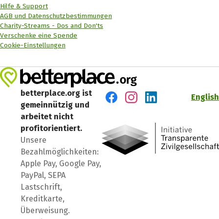
Hilfe & Support
AGB und Datenschutzbestimmungen
Charity-Streams - Dos and Don'ts
Verschenke eine Spende
Cookie-Einstellungen
betterplace.org ist
English
gemeinnützig und
Besuch' uns auf Facebook
Besuch' uns auf Instagr
Besuch' uns auf Lin
arbeitet nicht
profitorientiert.
Unsere
Bezahlmöglichkeiten:
Apple Pay, Google Pay,
PayPal, SEPA
Lastschrift,
Kreditkarte,
Überweisung.