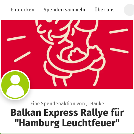
Zum Hauptinhalt springen
Erklärung zur Barrierefreiheit anzeigen
Entdecken
Spenden sammeln
Über uns
Deutschlands größte Spendenplattform
Eine Spendenaktion von J. Hauke
Balkan Express Rallye für
"Hamburg Leuchtfeuer"