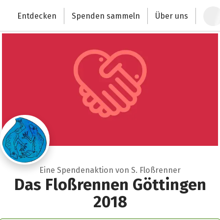
Zum Hauptinhalt springen
Erklärung zur Barrierefreiheit anzeigen
Entdecken
Spenden sammeln
Über uns
Deutschlands größte Spendenplattform
Eine Spendenaktion von S. Floßrenner
Das Floßrennen Göttingen
2018