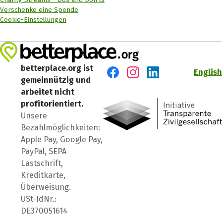
Verschenke eine Spende
Cookie-Einstellungen
betterplace.org ist
English
gemeinnützig und
Besuch' uns auf Facebook
Besuch' uns auf Instagr
Besuch' uns auf Lin
arbeitet nicht
profitorientiert.
Unsere
Bezahlmöglichkeiten:
Apple Pay, Google Pay,
PayPal, SEPA
Lastschrift,
Kreditkarte,
Überweisung.
USt-IdNr.:
DE370051614