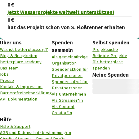
0 €
Jetzt Wasserprojekte weltweit unterstützen!
0 €
hat das Projekt schon von S. Floßrenner erhalten
Über uns
Spenden
Selbst spenden
Was ist betterplace.org?
Projektsuche
sammeln
Blog & Neuigkeiten
Beliebte Projekte
Als gemeinnützige
betterplace academy
Für betterplace
Organisation
Das Team
spenden
Spendenaktion für
Jobs
Meine Spenden
Privatpersonen
Presse
Spendenaufruf für
Kontakt & Impressum
Privatpersonen
Barrierefreiheitserklärung
Als Unternehmen
API Dokumentation
Als Streamer*in
Als Content
Creator*in
Hilfe
Hilfe & Support
AGB und Datenschutzbestimmungen
Charity-Streams - Dos and Don'ts