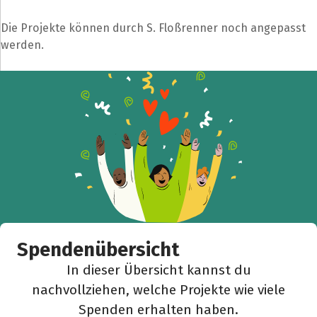
Die Projekte können durch S. Floßrenner noch angepasst
werden.
Teile die Spendenaktion
Hilf mit noch mehr Spenden zu sammeln!
Facebook
WhatsApp
Messenger
L
k
Spendenübersicht
In dieser Übersicht kannst du
nachvollziehen, welche Projekte wie viele
Spenden erhalten haben.