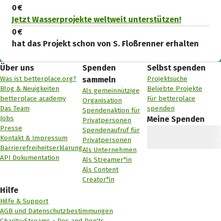
0 €
Jetzt Wasserprojekte weltweit unterstützen!
0 €
hat das Projekt schon von S. Floßrenner erhalten
Über uns
Spenden
Selbst spenden
Was ist betterplace.org?
Projektsuche
sammeln
Blog & Neuigkeiten
Beliebte Projekte
Als gemeinnützige
betterplace academy
Für betterplace
Organisation
Das Team
spenden
Spendenaktion für
Jobs
Meine Spenden
Privatpersonen
Presse
Spendenaufruf für
Kontakt & Impressum
Privatpersonen
Barrierefreiheitserklärung
Als Unternehmen
API Dokumentation
Als Streamer*in
Als Content
Creator*in
Hilfe
Hilfe & Support
AGB und Datenschutzbestimmungen
Charity-Streams - Dos and Don'ts