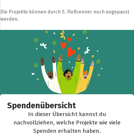
Die Projekte können durch S. Floßrenner noch angepasst
werden.
Teile die Spendenaktion
Hilf mit noch mehr Spenden zu sammeln!
Facebook
WhatsApp
Messenger
L
k
Spendenübersicht
In dieser Übersicht kannst du
nachvollziehen, welche Projekte wie viele
Spenden erhalten haben.