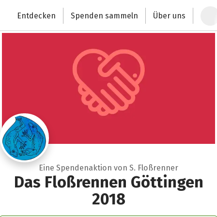
Zum Hauptinhalt springen
Erklärung zur Barrierefreiheit anzeigen
Entdecken
Spenden sammeln
Über uns
Deutschlands größte Spendenplattform
Eine Spendenaktion von S. Floßrenner
Das Floßrennen Göttingen
2018