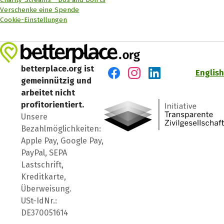
Verschenke eine Spende
Cookie-Einstellungen
betterplace.org ist
English
gemeinnützig und
Besuch' uns auf Facebook
Besuch' uns auf Instagr
Besuch' uns auf Lin
arbeitet nicht
profitorientiert.
Unsere
Bezahlmöglichkeiten:
Apple Pay, Google Pay,
PayPal, SEPA
Lastschrift,
Kreditkarte,
Überweisung.
USt-IdNr.:
DE370051614