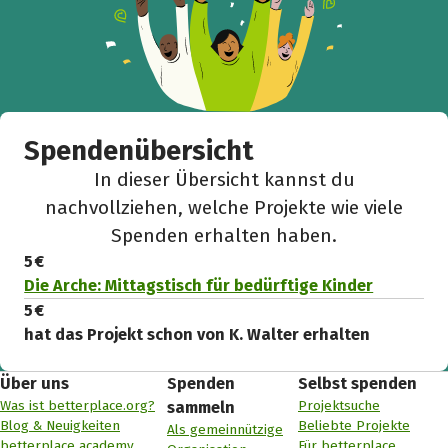
Facebook
WhatsApp
Messenger
L
k
Spendenübersicht
In dieser Übersicht kannst du
nachvollziehen, welche Projekte wie viele
Spenden erhalten haben.
5 €
Die Arche: Mittagstisch für bedürftige Kinder
5 €
hat das Projekt schon von K. Walter erhalten
Über uns
Spenden
Selbst spenden
Was ist betterplace.org?
Projektsuche
sammeln
Blog & Neuigkeiten
Beliebte Projekte
Als gemeinnützige
betterplace academy
Für betterplace