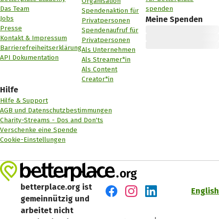
Organisation
Das Team
spenden
Spendenaktion für
Jobs
Meine Spenden
Privatpersonen
Presse
Spendenaufruf für
Kontakt & Impressum
Privatpersonen
Barrierefreiheitserklärung
Als Unternehmen
API Dokumentation
Als Streamer*in
Als Content
Creator*in
Hilfe
Hilfe & Support
AGB und Datenschutzbestimmungen
Charity-Streams - Dos and Don'ts
Verschenke eine Spende
Cookie-Einstellungen
betterplace.org ist
English
gemeinnützig und
Besuch' uns auf Facebook
Besuch' uns auf Instagr
Besuch' uns auf Lin
arbeitet nicht