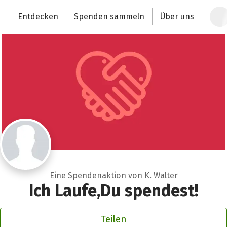
Zum Hauptinhalt springen
Erklärung zur Barrierefreiheit anzeigen
Entdecken
Spenden sammeln
Über uns
Deutschlands größte Spendenplattform
Eine Spendenaktion von K. Walter
Ich Laufe,Du spendest!
Teilen