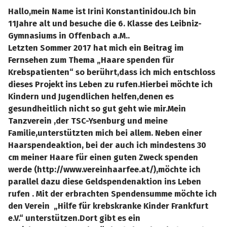
Hallo,mein Name ist Irini Konstantinidou.Ich bin
11Jahre alt und besuche die 6. Klasse des Leibniz-
Gymnasiums in Offenbach a.M..
Letzten Sommer 2017 hat mich ein Beitrag im
Fernsehen zum Thema „Haare spenden für
Krebspatienten“ so berührt,dass ich mich entschloss
dieses Projekt ins Leben zu rufen.Hierbei möchte ich
Kindern und Jugendlichen helfen,denen es
gesundheitlich nicht so gut geht wie mir.Mein
Tanzverein ,der TSC-Ysenburg und meine
Familie,unterstützten mich bei allem. Neben einer
Haarspendeaktion, bei der auch ich mindestens 30
cm meiner Haare für einen guten Zweck spenden
werde (http://www.vereinhaarfee.at/),möchte ich
parallel dazu diese Geldspendenaktion ins Leben
rufen . Mit der erbrachten Spendensumme möchte ich
den Verein „Hilfe für krebskranke Kinder Frankfurt
e.V.“ unterstützen.Dort gibt es ein