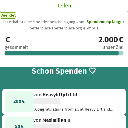
Teilen
Beendet
Du erhältst eine Spendenbescheinigung vom
Spendenempfänger
betterplace (betterplace.org gGmbH).
1.925 €
2.000 €
gesammelt
unser Ziel
19
Schon
Spenden 🤍
von
Heavyliftpfi Ltd
200 €
„Congratulations from all at Heavy Lift and
Project Forwarding International (HLPFI)
von
Maximilian K.
magazine!“
50 €