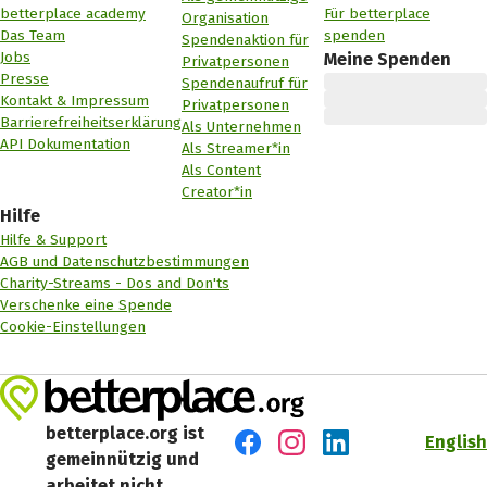
betterplace academy
Für betterplace
Organisation
Das Team
spenden
Spendenaktion für
Jobs
Meine Spenden
Privatpersonen
Presse
Spendenaufruf für
Kontakt & Impressum
Privatpersonen
Barrierefreiheitserklärung
Als Unternehmen
API Dokumentation
Als Streamer*in
Als Content
Creator*in
Hilfe
Hilfe & Support
AGB und Datenschutzbestimmungen
Charity-Streams - Dos and Don'ts
Verschenke eine Spende
Cookie-Einstellungen
betterplace.org ist
English
gemeinnützig und
Besuch' uns auf Facebook
Besuch' uns auf Instagr
Besuch' uns auf Lin
arbeitet nicht