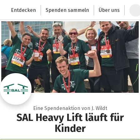
Zum Hauptinhalt springen
Erklärung zur Barrierefreiheit anzeigen
Entdecken
Spenden sammeln
Über uns
Deutschlands größte Spendenplattform
Eine Spendenaktion von J. Wildt
SAL Heavy Lift läuft für
Kinder