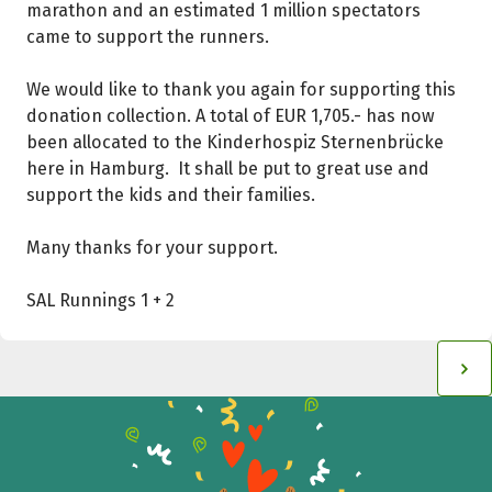
Teile die Spendenaktion
marathon and an estimated 1 million spectators
Hilf mit noch mehr Spenden zu sammeln!
came to support the runners.
We would like to thank you again for supporting this
donation collection. A total of EUR 1,705.- has now
Facebook
WhatsApp
Messenger
L
been allocated to the Kinderhospiz Sternenbrücke
k
here in Hamburg. It shall be put to great use and
support the kids and their families.
Many thanks for your support.
SAL Runnings 1 + 2