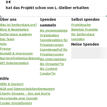
0 €
hat das Projekt schon von L. Gleiber erhalten
Über uns
Spenden
Selbst spenden
Was ist betterplace.org?
Projektsuche
sammeln
Blog & Neuigkeiten
Beliebte Projekte
Als gemeinnützige
betterplace academy
Für betterplace
Organisation
Das Team
spenden
Spendenaktion für
Jobs
Meine Spenden
Privatpersonen
Presse
Spendenaufruf für
Kontakt & Impressum
Privatpersonen
Barrierefreiheitserklärung
Als Unternehmen
API Dokumentation
Als Streamer*in
Als Content
Creator*in
Hilfe
Hilfe & Support
AGB und Datenschutzbestimmungen
Charity-Streams - Dos and Don'ts
Verschenke eine Spende
Cookie-Einstellungen