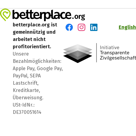
betterplace.org ist
English
gemeinnützig und
Besuch' uns auf Facebook
Besuch' uns auf Instagr
Besuch' uns auf Lin
arbeitet nicht
profitorientiert.
Unsere
Bezahlmöglichkeiten:
Apple Pay, Google Pay,
PayPal, SEPA
Lastschrift,
Kreditkarte,
Überweisung.
USt-IdNr.:
DE370051614