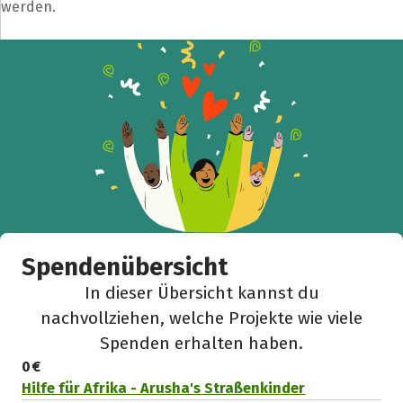
werden.
Teile die Spendenaktion
Hilf mit noch mehr Spenden zu sammeln!
Facebook
WhatsApp
Messenger
L
k
Spendenübersicht
In dieser Übersicht kannst du
nachvollziehen, welche Projekte wie viele
Spenden erhalten haben.
0 €
Hilfe für Afrika - Arusha's Straßenkinder