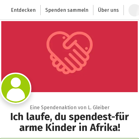
Zum Hauptinhalt springen
Erklärung zur Barrierefreiheit anzeigen
Entdecken
Spenden sammeln
Über uns
Deutschlands größte Spendenplattform
Eine Spendenaktion von L. Gleiber
Ich laufe, du spendest-für
arme Kinder in Afrika!