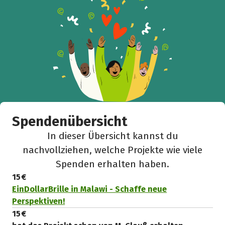
Facebook
WhatsApp
Messenger
L
k
Spendenübersicht
In dieser Übersicht kannst du
nachvollziehen, welche Projekte wie viele
Spenden erhalten haben.
15 €
EinDollarBrille in Malawi - Schaffe neue
Perspektiven!
15 €