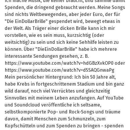
Ich mache Musik, die keiner braucht, und sammle damit
Spenden, die dringend gebraucht werden. Meine Songs
sind nichts Weltbewegendes, aber jeder Euro, der für
"Die EinDollarBrille" gespendet wird, bewegt etwas in
der Welt. Als Träger einer dicken Brille kann ich mir
vorstellen, wie es sein muss, kurzsichtig (oder
weitsichtig) zu sein und sich keine Sehhilfe leisten zu
können. Über "DieEinDollarBrille" habe ich mehrere
interessante Sendungen gesehen, z. B.
https://www.youtube.com/watch?v=hdGBzXvkOP0 oder
https://www.youtube.com/watch?v=d5SAQGnwaPg
Mein persönlicher Hintergrund: Ich bin 50 Jahre alt,
habe Krebs in fortgeschrittenem Stadium und bin ganz
wild darauf, noch viel Verrücktes und gleichzeitig
Sinnvolles mit meinem Leben anzufangen. Auf YouTube
und Soundcloud veröffentliche ich seltsame,
selbstkomponierte Pop- und Rock-Songs und träume
davon, damit Menschen zum Schmunzeln, zum
Kopfschütteln und zum Spenden zu bringen - spenden