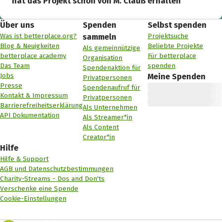
hat das Projekt schon von M. Clauß erhalten
Über uns
Spenden
Selbst spenden
Was ist betterplace.org?
Projektsuche
sammeln
Blog & Neuigkeiten
Beliebte Projekte
Als gemeinnützige
betterplace academy
Für betterplace
Organisation
Das Team
spenden
Spendenaktion für
Jobs
Meine Spenden
Privatpersonen
Presse
Spendenaufruf für
Kontakt & Impressum
Privatpersonen
Barrierefreiheitserklärung
Als Unternehmen
API Dokumentation
Als Streamer*in
Als Content
Creator*in
Hilfe
Hilfe & Support
AGB und Datenschutzbestimmungen
Charity-Streams - Dos and Don'ts
Verschenke eine Spende
Cookie-Einstellungen