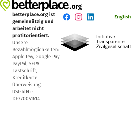
betterplace.org ist
English
gemeinnützig und
Besuch' uns auf Facebook
Besuch' uns auf Instagr
Besuch' uns auf Lin
arbeitet nicht
profitorientiert.
Unsere
Bezahlmöglichkeiten:
Apple Pay, Google Pay,
PayPal, SEPA
Lastschrift,
Kreditkarte,
Überweisung.
USt-IdNr.:
DE370051614