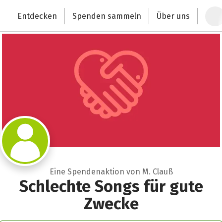
Zum Hauptinhalt springen
Erklärung zur Barrierefreiheit anzeigen
Entdecken
Spenden sammeln
Über uns
Deutschlands größte Spendenplattform
Eine Spendenaktion von M. Clauß
Schlechte Songs für gute
Zwecke