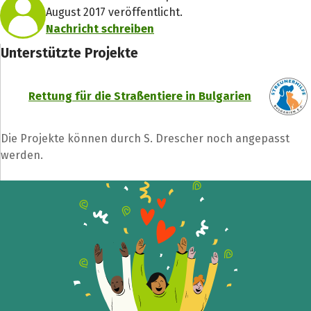
August 2017 veröffentlicht.
Nachricht schreiben
Unterstützte Projekte
Rettung für die Straßentiere in Bulgarien
Die Projekte können durch S. Drescher noch angepasst
werden.
Teile die Spendenaktion
Hilf mit noch mehr Spenden zu sammeln!
Facebook
WhatsApp
Messenger
L
k