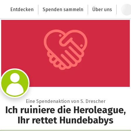
Zum Hauptinhalt springen
Erklärung zur Barrierefreiheit anzeigen
Schließen
Entdecken
Spenden sammeln
Über uns
Deutschlands größte Spendenplattform
Eine Spendenaktion von S. Drescher
Ich ruiniere die Heroleague,
Ihr rettet Hundebabys