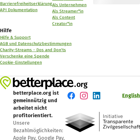
Barrierefreiheitserklärung
Als Unternehmen
API Dokumentation
Als Streamer*in
Als Content
Creator*in
Hilfe
Hilfe & Support
AGB und Datenschutzbestimmungen
Charity-Streams - Dos and Don'ts
Verschenke eine Spende
Cookie-Einstellungen
betterplace.org ist
English
gemeinnützig und
Besuch' uns auf Facebook
Besuch' uns auf Instagr
Besuch' uns auf Lin
arbeitet nicht
profitorientiert.
Unsere
Bezahlmöglichkeiten:
Apple Pay, Google Pay,