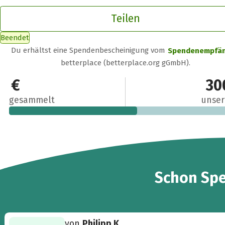
Teilen
Beendet
Du erhältst eine Spendenbescheinigung vom
Spendenempfä
betterplace (betterplace.org gGmbH).
165 €
30
gesammelt
unser
5
Schon
Sp
von
Philipp K.