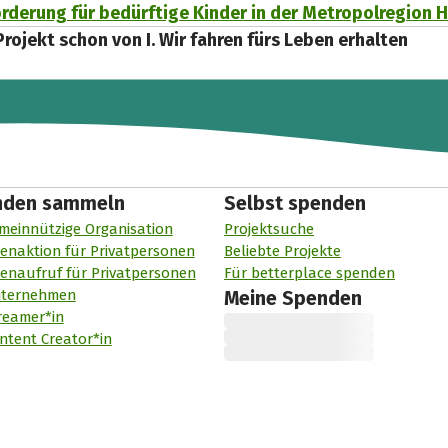
örderung für bedürftige Kinder in der Metropolregion
Projekt schon von I. Wir fahren fürs Leben erhalten
nden sammeln
Selbst spenden
meinnützige Organisation
Projektsuche
enaktion für Privatpersonen
Beliebte Projekte
enaufruf für Privatpersonen
Für betterplace spenden
nternehmen
Meine Spenden
reamer*in
ntent Creator*in