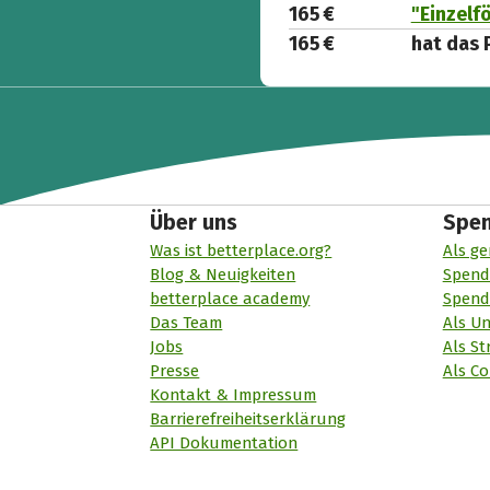
165 €
"Einzelf
165 €
hat das 
Über uns
Spe
Was ist betterplace.org?
Als ge
Blog & Neuigkeiten
Spend
betterplace academy
Spend
Das Team
Als U
Jobs
Als St
Presse
Als Co
Kontakt & Impressum
Barrierefreiheitserklärung
API Dokumentation