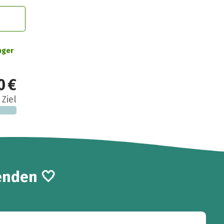
nger
0 €
 Ziel
enden 🤍