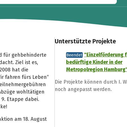
Unterstützte Projekte
"Einzelförderung f
nd für gehbehinderte
Beendet
bedürftige Kinder in der
cht. Ziel ist es,
Metropolregion Hamburg
 2008 hat die
ir fahren fürs Leben“
Die Projekte können durch I. W
 Teilnehmergebühren
noch angepasst werden.
bzüge wohltätigen
 9. Etappe dabei.
ke!
aktion am 18. August