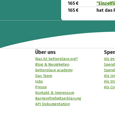
165 €
"Einzelf
165 €
hat das 
Über uns
Spe
Was ist betterplace.org?
Als ge
Blog & Neuigkeiten
Spend
betterplace academy
Spend
Das Team
Als U
Jobs
Als St
Presse
Als Co
Kontakt & Impressum
Barrierefreiheitserklärung
API Dokumentation