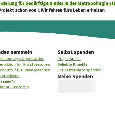
örderung für bedürftige Kinder in der Metropolregion
Projekt schon von I. Wir fahren fürs Leben erhalten
nden sammeln
Selbst spenden
meinnützige Organisation
Projektsuche
enaktion für Privatpersonen
Beliebte Projekte
enaufruf für Privatpersonen
Für betterplace spenden
nternehmen
Meine Spenden
reamer*in
ntent Creator*in