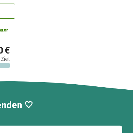
nger
0 €
 Ziel
enden 🤍