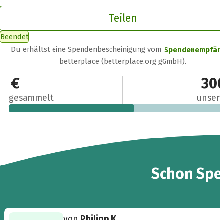
Teilen
Beendet
Du erhältst eine Spendenbescheinigung vom
Spendenempfä
betterplace (betterplace.org gGmbH).
165 €
30
gesammelt
unser
5
Schon
Sp
von
Philipp K.