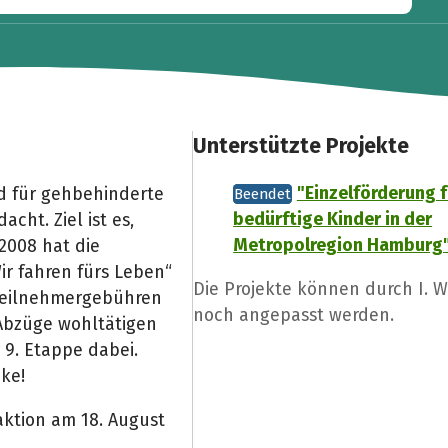
Unterstützte Projekte
"Einzelförderung f
nd für gehbehinderte
Beendet
bedürftige Kinder in der
cht. Ziel ist es,
Metropolregion Hamburg
 2008 hat die
ir fahren fürs Leben“
Die Projekte können durch I. W
 Teilnehmergebühren
noch angepasst werden.
bzüge wohltätigen
 9. Etappe dabei.
ke!
aktion am 18. August