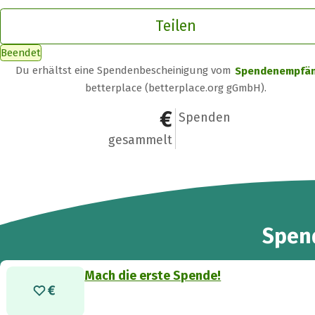
Teilen
Beendet
Du erhältst eine Spendenbescheinigung vom
Spendenempfä
betterplace (betterplace.org gGmbH).
0 €
0
Spenden
gesammelt
Spen
Mach die erste Spende!