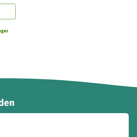
nger
den