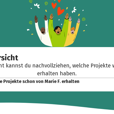
Teile die Spendenaktion
Hilf mit noch mehr Spenden zu sammeln!
Facebook
WhatsApp
Messenger
Link kopieren
sicht
cht kannst du nachvollziehen, welche Projekte 
erhalten haben.
e Projekte schon von Marie F. erhalten