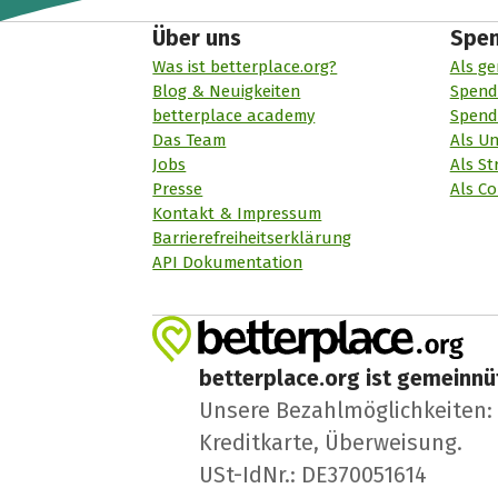
Über uns
Spe
Was ist betterplace.org?
Als ge
Blog & Neuigkeiten
Spend
betterplace academy
Spend
Das Team
Als U
Jobs
Als St
Presse
Als Co
Kontakt & Impressum
Barrierefreiheitserklärung
API Dokumentation
betterplace.org ist gemeinnüt
Unsere Bezahlmöglichkeiten: A
Kreditkarte, Überweisung.
USt-IdNr.: DE370051614