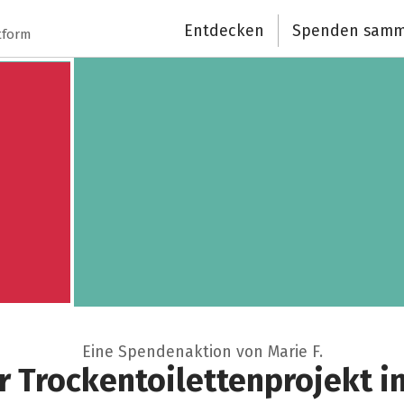
Entdecken
Spenden samm
Spendenempfänger
tform
Schließen
Eine Spendenaktion von Marie F.
 Trockentoilettenprojekt i