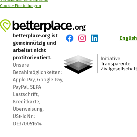
Cookie-Einstellungen
betterplace.org ist
English
gemeinnützig und
Besuch' uns auf Facebook
Besuch' uns auf Instagr
Besuch' uns auf Lin
arbeitet nicht
profitorientiert.
Unsere
Bezahlmöglichkeiten:
Apple Pay, Google Pay,
PayPal, SEPA
Lastschrift,
Kreditkarte,
Überweisung.
USt-IdNr.:
DE370051614