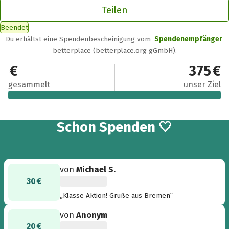
Teilen
Beendet
Du erhältst eine Spendenbescheinigung vom
Spendenempfänger
betterplace (betterplace.org gGmbH).
450 €
375 €
gesammelt
unser Ziel
4
Schon
Spenden 🤍
von
Michael S.
30 €
„Klasse Aktion! Grüße aus Bremen“
von
Anonym
20 €