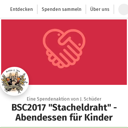
Zum Hauptinhalt springen
Erklärung zur Barrierefreiheit anzeigen
Entdecken
Spenden sammeln
Über uns
Deutschlands größte Spendenplattform
Eine Spendenaktion von J. Schüder
BSC2017 "Stacheldraht" -
Abendessen für Kinder