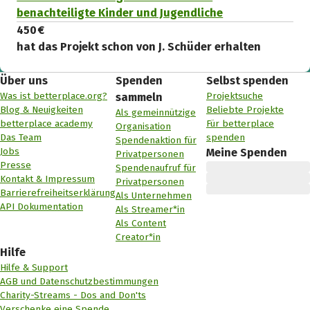
benachteiligte Kinder und Jugendliche
450 €
hat das Projekt schon von J. Schüder erhalten
Über uns
Spenden
Selbst spenden
Was ist betterplace.org?
Projektsuche
sammeln
Blog & Neuigkeiten
Beliebte Projekte
Als gemeinnützige
betterplace academy
Für betterplace
Organisation
Das Team
spenden
Spendenaktion für
Jobs
Meine Spenden
Privatpersonen
Presse
Spendenaufruf für
Kontakt & Impressum
Privatpersonen
Barrierefreiheitserklärung
Als Unternehmen
API Dokumentation
Als Streamer*in
Als Content
Creator*in
Hilfe
Hilfe & Support
AGB und Datenschutzbestimmungen
Charity-Streams - Dos and Don'ts
Verschenke eine Spende