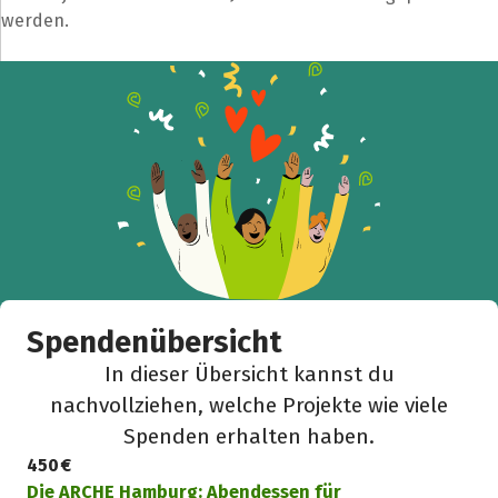
werden.
Facebook
WhatsApp
Messenger
L
k
Spendenübersicht
In dieser Übersicht kannst du
nachvollziehen, welche Projekte wie viele
Spenden erhalten haben.
450 €
Die ARCHE Hamburg: Abendessen für