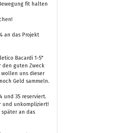
 Bewegung fit halten
achen!
 an das Projekt
etico Bacardi 1-5"
ür den guten Zweck
 wollen uns dieser
 noch Geld sammeln.
4 und 35 reserviert.
r und unkompliziert!
 später an das