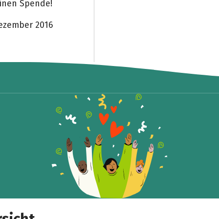
leinen Spende!
Dezember 2016
Teile die Spendenaktion
Hilf mit noch mehr Spenden zu sammeln!
Facebook
WhatsApp
Messenger
Link kopieren