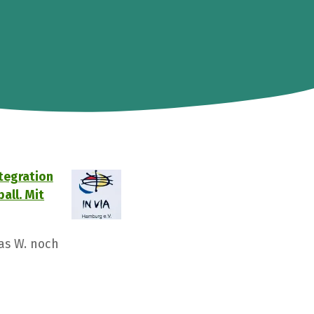
tegration
all. Mit
as W. noch