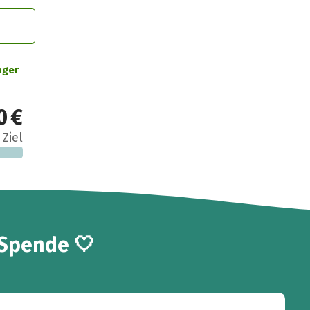
nger
0 €
 Ziel
 Spende 🤍