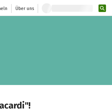
eln
Über uns
Pro
acardi"!