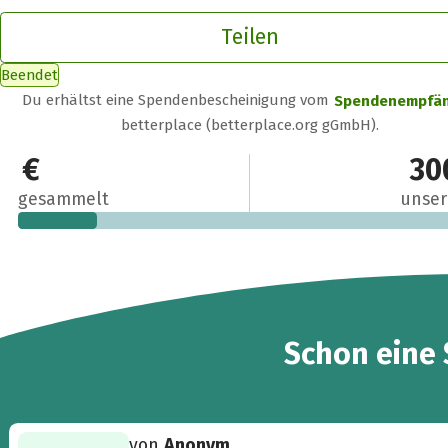
Teilen
Beendet
Du erhältst eine Spendenbescheinigung vom
Spendenempfä
betterplace (betterplace.org gGmbH).
50 €
30
gesammelt
unser
Schon eine
von
Anonym