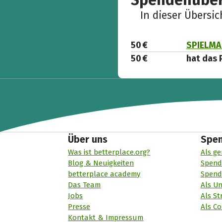
Spendenüber
In dieser Übersi
50 €
SPIELMAC
50 €
hat das 
Über uns
Spe
Was ist betterplace.org?
Als ge
Blog & Neuigkeiten
Spend
betterplace academy
Spend
Das Team
Als U
Jobs
Als St
Presse
Als Co
Kontakt & Impressum